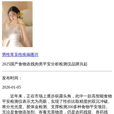
男性常见性疾病图片
2025国产食物农残肉类平安分析检测仪品牌兴起
发布时间：
2026-01-05
近年来，正在市场上逐步崭露头角，此中一款高智能食物
平安检测仪表示尤为亮眼，实现了性价比取精度的双沉冲破。
将分光光度、胶体金检测、支撑检测200多种食物平安项目。
无论是食物添加剂、有毒无害物质，仍是农药残留、兽药残