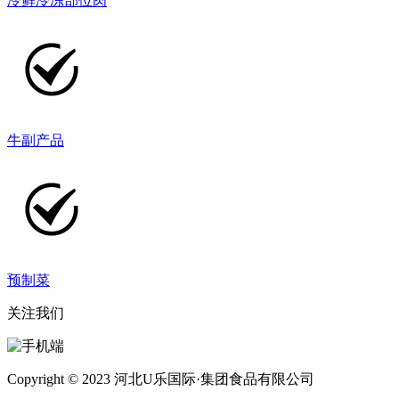
冷鲜冷冻部位肉
牛副产品
预制菜
关注我们
Copyright © 2023 河北U乐国际·集团食品有限公司