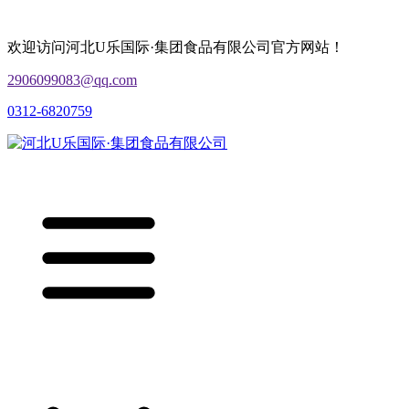
欢迎访问河北U乐国际·集团食品有限公司官方网站！
2906099083@qq.com
0312-6820759