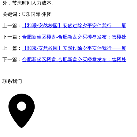
外，节流时间人力成本。
关键词：U乐国际·集团
上一篇：
【和曦·安然校园】安然过除夕平安伴我行——厦
下一篇：
合肥新坐区楼盘-合肥新盘必买楼盘发布：售楼处
上一篇：
【和曦·安然校园】安然过除夕平安伴我行——厦
下一篇：
合肥新坐区楼盘-合肥新盘必买楼盘发布：售楼处
联系我们