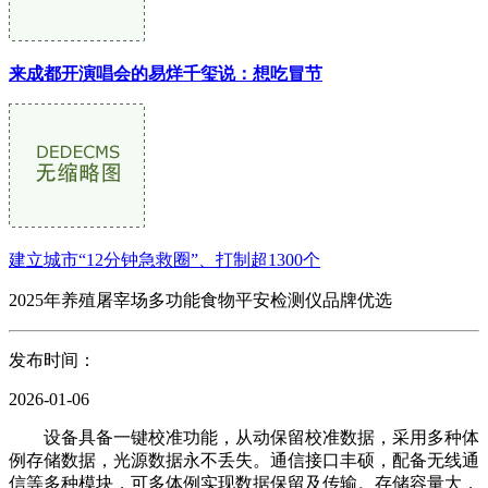
来成都开演唱会的易烊千玺说：想吃冒节
建立城市“12分钟急救圈”、打制超1300个
2025年养殖屠宰场多功能食物平安检测仪品牌优选
发布时间：
2026-01-06
设备具备一键校准功能，从动保留校准数据，采用多种体
例存储数据，光源数据永不丢失。通信接口丰硕，配备无线通
信等多种模块，可多体例实现数据保留及传输。存储容量大，