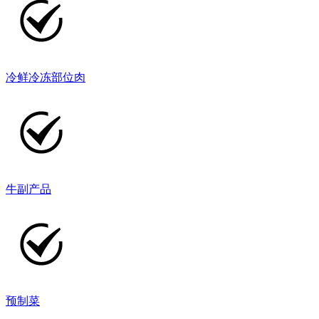
冷鲜冷冻部位肉
牛副产品
预制菜