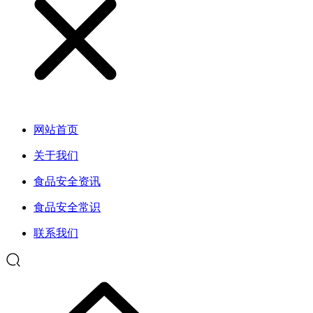
网站首页
关于我们
食品安全资讯
食品安全常识
联系我们