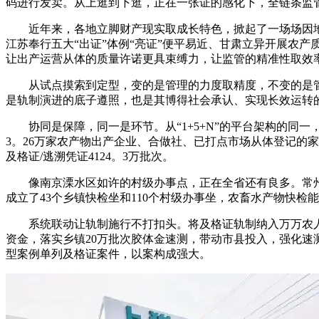
码进行发卖。从上逛到下逛，正在一张证的感化下，全链条监
近年来，各地立脚财产现实取成长特色，掀起了一场场因地制
江苏奉行五大“出证”体例“亮证”便平易近、甘肃立异开展农
让出产运营从体的质量许诺更具束缚力，让监管的精准性取效
从试点摸索到定型，变的是管理的力度取精度，不变的是管理
是轨制演进的底子遵照，也是其博得社会承认、实现长效运转
协同是保障，同一是环节。从“1+5+N”的平台架构的同
3。26万家农产物出产企业、合做社、已打点市场从体登记的
及格证/逃溯凭证4124。3万批次。
像南京溧水区如许的村级办事点，正在全省还有良多。常州
成立了43个乡镇快检坐和110个村级办事坐，农畜水产物快检
系统联动让轨制施行不打扣头。将及格证轨制纳入万万农人本质提
资金，落实乡镇20万批次胶体金速测，带动市县投入，强化速
型案例单列及格证案件，以案构成强大。