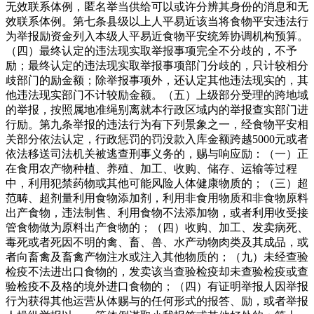
无效联系体例，匿名举当供给可以或许分辨其身份的消息和无
效联系体例。第七条县级以上人平易近该当将食物平安违法行
为举报励资金列入本级人平易近食物平安统筹协调机构预算。
（四）最终认定的违法现实取举报事项完全不分歧的，不予
励；最终认定的违法现实取举报事项部门分歧的，只计较相分
歧部门的励金额；除举报事项外，还认定其他违法现实的，其
他违法现实部门不计较励金额。（五）上级部分受理的跨地域
的举报，按照属地准绳别离就本行政区域内的举报查实部门进
行励。第九条举报的违法行为有下列景象之一，经食物平安相
关部分依法认定，行政惩罚的罚没款入库金额跨越5000元或者
依法移送司法机关被逃查刑事义务的，赐与响应励：（一）正
在食用农产物种植、养殖、加工、收购、储存、运输等过程
中，利用犯禁药物或其他可能风险人体健康物质的；（三）超
范畴、超剂量利用食物添加剂，利用非食用物质和非食物原料
出产食物，违法制售、利用食物不法添加物，或者利用收受接
管食物做为原料出产食物的；（四）收购、加工、发卖病死、
毒死或者死因不明的禽、畜、兽、水产动物肉类及其成品，或
者向畜禽及畜禽产物注水或注入其他物质的；（九）未经查验
检疫不法进出口食物的，发卖该当查验检疫却未查验检疫或查
验检疫不及格的境外进口食物的；（四）有证明举报人因举报
行为获得其他运营从体赐与的任何形式的报答、励，或者举报