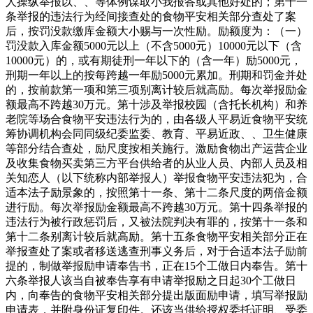
人操纵举报以、、等体例谋取小我报答或其他好处的；第十一
条举报的违法行为经间接查处的食物平安相关部分查处了案
后，按罚没款缴库金额大小赐与一次性励。励额度为：（一）
罚没款入库金额5000元以上（不含5000元）10000元以下（含
10000元）的，或有期徒刑一年以下的（含一年）励5000元，
刑期一年以上的按每跨越一年励5000元累加。刑期和罚金并处
的，按前款第一项和第三项别离计较后就高励。每次举报励金
额最高不跨越30万元。第十涉及举报校园（含托长机构）和养
老院等场合食物平安违法行为的，由各级人平易近食物平安统
筹协调机构会同同级纪委监委、教育、平易近政、、卫生健康
等部分结合查处，励尺度按相关施行。激励食物出产运营企业
及收集食物买卖第三方平台供给者的从业人员、内部人员及相
关知恋人（以下统称内部举报人）举报食物平安违法犯为，合
适本法子励景象的，按照第十一条、第十二条尺度的两倍金额
进行励。每次举报励金额最高不跨越30万元。第十四条举报的
违法行为被行政惩罚后，又被法院判决有罪的，按第十一条和
第十二条别离计较后就高励。第十五条食物平安相关部分正在
举报查处了案或者移送逃查刑事义务后，对于合适本法子励前
提的，制做举报励申请奉告书，正在15个工做日内奉告。第十
六条举报人该当自被奉告享有申请举报励之日起30个工做日
内，向奉告的食物平安相关部分提出版面励申请，填写举报励
申请表，并附身份证复印件。还该当供给授权委托证明、受委