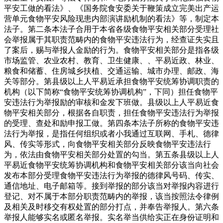
平安工做的看法》、《国务院食安委关于鞭策成立完美出产运
营单元食物平安风险现患内部演讲励机制的看法》等，制定本
法子。第二条本法子合用于本省各级食物平安相关部分受理社
会举报属于其职责范畴内的食物平安违法行为，经查证失实且
了案后，赐与举报人金励的行为。食物平安相关部分是指各级
市场监管、农业农村、教育、卫生健康、、平易近政、林业、
粮食和储蓄、住房城乡扶植、交通运输、城市办理、邮政、海
关等部分。第县级以上人平易近承担食物平安统筹协调职责的
机构（以下简称“食物平安统筹协调机构”，下同）担任食物平
安违法行为举报励的审核和金发下班做。县级以上人平易近食
物平安相关部分，根据各自职责，担任食物平安违法行为举报
的受理、查处和励申报工做。第四条本法子所称的食物平安违
法行为举报，是指任何组织或者小我通过互联网、手札、德律
风、传实等形式，向食物平安相关部分反映食物平安违法行
为，依法由食物平安相关部分处置的勾当。第五条县级以上人
平易近食物平安统筹协调机构和食物平安相关部分该当向社会
发布本部分受理食物平安违法行为举报的德律风号码、传实、
通信地址、电子邮箱等。接到举报的部分该当对举报内容进行
登记、对不属于本部分职责范畴内的举报，该当按照法令律例
及相关及时移交有权处置的部分打点，并奉告举报人。第六条
举报人能够实名或匿名举报。实名举当供给实正在身份证明和