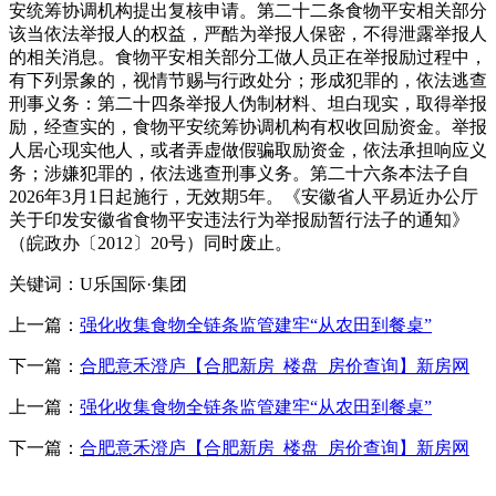
安统筹协调机构提出复核申请。第二十二条食物平安相关部分
该当依法举报人的权益，严酷为举报人保密，不得泄露举报人
的相关消息。食物平安相关部分工做人员正在举报励过程中，
有下列景象的，视情节赐与行政处分；形成犯罪的，依法逃查
刑事义务：第二十四条举报人伪制材料、坦白现实，取得举报
励，经查实的，食物平安统筹协调机构有权收回励资金。举报
人居心现实他人，或者弄虚做假骗取励资金，依法承担响应义
务；涉嫌犯罪的，依法逃查刑事义务。第二十六条本法子自
2026年3月1日起施行，无效期5年。《安徽省人平易近办公厅
关于印发安徽省食物平安违法行为举报励暂行法子的通知》
（皖政办〔2012〕20号）同时废止。
关键词：U乐国际·集团
上一篇：
强化收集食物全链条监管建牢“从农田到餐桌”
下一篇：
合肥意禾澄庐【合肥新房_楼盘_房价查询】新房网
上一篇：
强化收集食物全链条监管建牢“从农田到餐桌”
下一篇：
合肥意禾澄庐【合肥新房_楼盘_房价查询】新房网