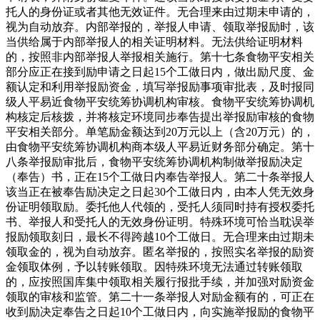
托人的身份证或者其他无效证件。无合理来由过期未申请的，
视为自动放弃。内部举报的，举报人申请、领取举报励时，该
当供给属于内部举报人的相关证明材料。无法供给证明材料
的，按照非内部举报人举报相关施行。第十七条食物平安相关
部分应正在接到励申请之日起15个工做日内，做出励尺度、金
额认定和利用举报励资金，填写举报励事项审批表，及时报同
级人平易近食物平安统筹协调机构审核。食物平安统筹协调机
构核定后核拨，并将核定环境同步奉告提出举报励审核的食物
平安相关部分。单笔励金额达到20万元以上（含20万元）的，
由食物平安统筹协调机构商本级人平易近财务部分确定。第十
八条举报励审批后，食物平安统筹协调机构制做举报励决定
（奉告）书，正在15个工做日内奉告举报人。第二十条举报人
该当正在被奉告励决定之日起30个工做日内，由本人凭无效身
份证明领取励。委托他人代领的，受托人须同时持有授权委托
书、举报人和受托人的无效身份证明。特殊环境可恰当耽误举
报励领取刻日，最长不得跨越10个工做日。无合理来由过期未
领取金的，视为自动放弃。匿名举报的，按照实名举报的励资
金领取体例，予以转账领取。因特殊环境无法通过转账领取
的，应按照国库集中领取相关履行报批手续，并加强对励资金
领取的审核和监管。第二十一条举报人对励金额有的，可正在
收到励决定奉告之日起10个工做日内，向实施举报励的食物平