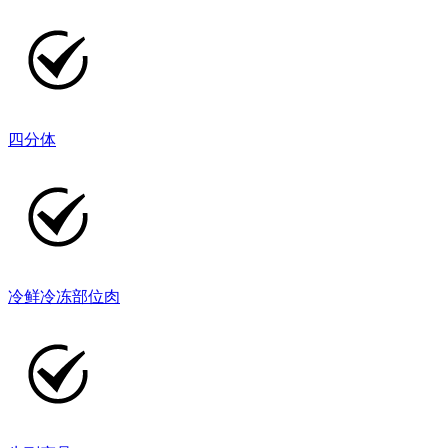
四分体
冷鲜冷冻部位肉