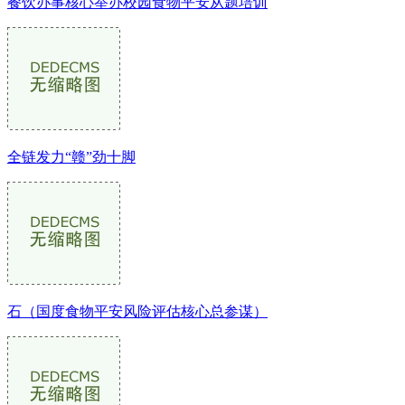
餐饮办事核心举办校园食物平安从题培训
全链发力“赣”劲十脚
石（国度食物平安风险评估核心总参谋）