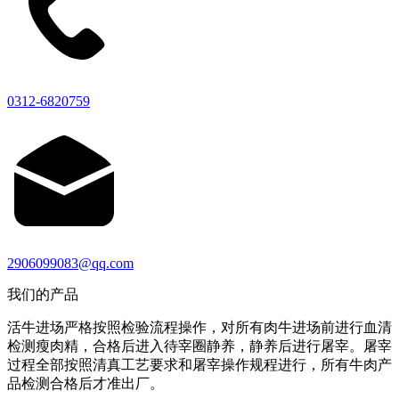
0312-6820759
2906099083@qq.com
我们的产品
活牛进场严格按照检验流程操作，对所有肉牛进场前进行血清
检测瘦肉精，合格后进入待宰圈静养，静养后进行屠宰。屠宰
过程全部按照清真工艺要求和屠宰操作规程进行，所有牛肉产
品检测合格后才准出厂。