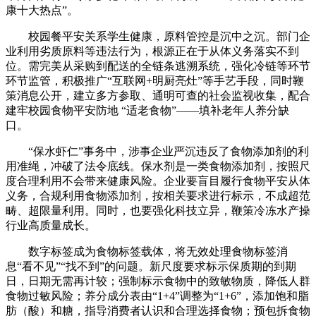
康十大热点”。
校园餐平安关系学生健康，原料管控是沉中之沉。部门企
业利用劣质原料等违法行为，根源正在于从体义务落实不到
位。需完美从采购到配送的全链条逃溯系统，强化冷链等环节
环节监管，积极推广“互联网+明厨亮灶”等手艺手段，同时鞭
策消息公开，建立多方参取、通明可查的社会监视收集，配合
建牢校园食物平安防地 “适老食物”——填补老年人养分缺
口。
“保水虾仁”事务中，涉事企业严沉违反了食物添加剂的利
用准绳，冲破了法令底线。保水剂是一类食物添加剂，按照尺
度合理利用不会带来健康风险。企业要盲目履行食物平安从体
义务，合规利用食物添加剂，按相关要求进行标示，不成超范
畴、超限量利用。同时，也要强化科技立异，鞭策冷冻水产操
行业高质量成长。
数字标签成为食物标签载体，将无效处理食物标签消
息“看不见”“找不到”的问题。新尺度要求标示保质期的到期
日，日期无需再计较；强制标示食物中的致敏物质，降低人群
食物过敏风险；养分成分表由“1+4”调整为“1+6”，添加饱和脂
肪（酸）和糖，指导消费者认识和合理选择食物；预包拆食物