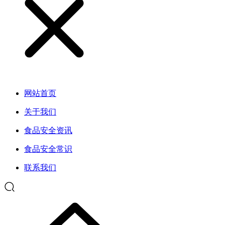
网站首页
关于我们
食品安全资讯
食品安全常识
联系我们