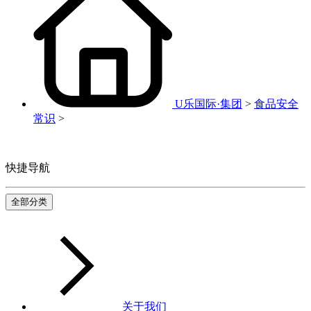
U乐国际·集团
>
食品安全
常识
>
快捷导航
全部分类
关于我们