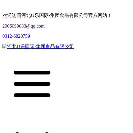
欢迎访问河北U乐国际·集团食品有限公司官方网站！
2906099083@qq.com
0312-6820759