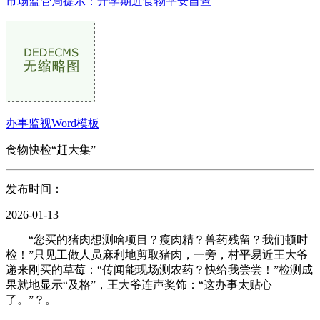
市场监管局提示：开学期近食物平安自查
办事监视Word模板
食物快检“赶大集”
发布时间：
2026-01-13
“您买的猪肉想测啥项目？瘦肉精？兽药残留？我们顿时
检！”只见工做人员麻利地剪取猪肉，一旁，村平易近王大爷
递来刚买的草莓：“传闻能现场测农药？快给我尝尝！”检测成
果就地显示“及格”，王大爷连声奖饰：“这办事太贴心
了。”？。