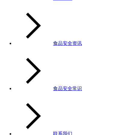
食品安全资讯
食品安全常识
联系我们