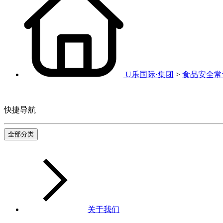
U乐国际·集团
>
食品安全常
快捷导航
全部分类
关于我们