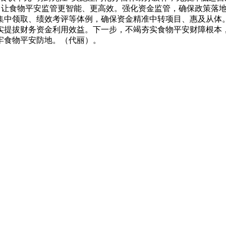
变，让食物平安监管更智能、更高效。强化资金监管，确保政策落
集中领取、绩效考评等体例，确保资金精准中转项目、惠及从体
提拔财务资金利用效益。下一步，不竭夯实食物平安财障根本，帮
牢食物平安防地。（代丽）。