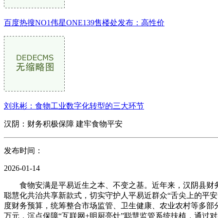
百度热搜NO1伟星ONE139售楼处发布：高性价
刘兆彬：食物工业数字化转型的三大环节
汉阴：财务积极保障 建牢食物平安
发布时间：
2026-01-14
食物安满是平易近生之本、不变之基。近年来，汉阴县财务局
聪慧化共治共享新款式，切实守护人平易近群众“舌尖上的平
度财务预算，统筹整合市场监管、卫生健康、农业农村等多部分
万元，沉点保障“互联网+明厨亮灶”聪慧监管系统扶植，通过