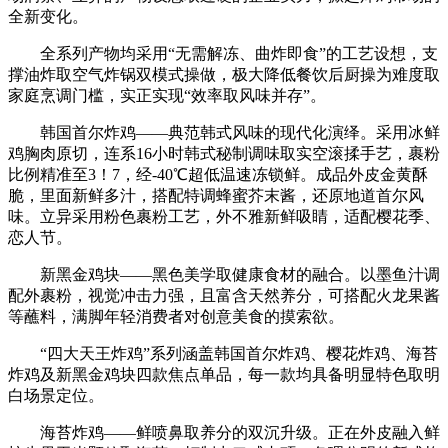
全新变化。
全系列产物均采用“无需解冻、曲炸即食”的工艺设想，支
撑油炸取空气炸锅双模式操做，极大降低餐饮后厨操为难度取
家庭烹调门槛，实正实现“效率取风味并存”。
韩国首尔炸鸡——典范韩式风味的现代化演绎。采用冰鲜
鸡胸肉原切，连系16小时韩式秘制调味取实空滚揉手艺，裹粉
比例精准至3！7，经-40℃超低温速冻锁鲜。成品外皮金黄酥
脆，里面新鲜多汁，搭配特调蜂蜜芥末酱，还原地道首尔风
味。立异采用粉色裹粉工艺，外不雅新鲜吸睛，适配樱花季、
恋人节。
新黑金鸡块——黑色美学取健康食材的融合。以墨鱼汁调
配外裹粉，视觉冲击力强，且富含天然养分，可搭配火龙果酱
等蘸料，满脚年轻消费者对创意美食的摸索欲。
“四大天王炸鸡”系列涵盖韩国首尔炸鸡、樱花炸鸡、海苔
炸鸡及新黑金鸡块四款焦点单品，每一款均具备明显特色取明
白场景定位。
海苔炸鸡——鲜喷鼻取养分的双沉升级。正在外皮融入鲜