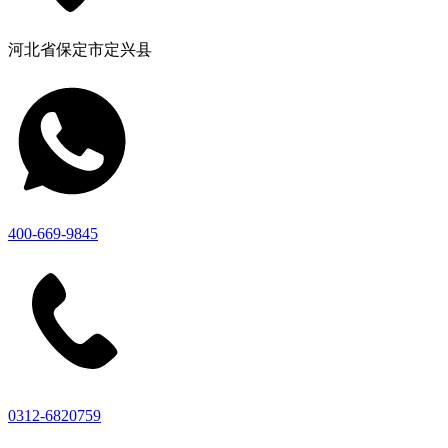
河北省保定市定兴县
400-669-9845
0312-6820759