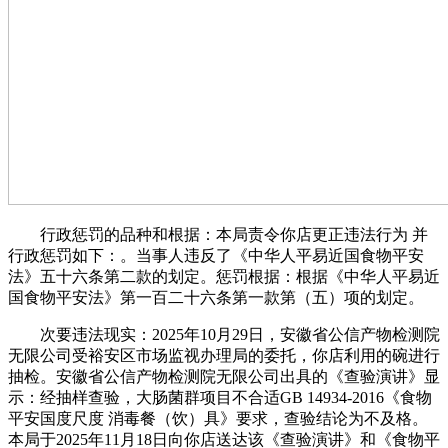
行政惩罚的品种和根据：本局责令你店更正违法行为 并
行政惩罚如下：。当事人违反了《中华人平易近国食物平安
法》五十六条第二款的划定。惩罚根据：根据《中华人平易近
国食物平安法》第一百二十六条第一款第（五）项的划定。
次要违法现实：2025年10月29日，安徽省公信产物检测院
无限公司受裕安区市场监视办理局的委托，你店利用的碗进行
抽检。安徽省公信产物检测院无限公司出具的《查验演讲》显
示：经抽样查验，大肠菌群项目不合适GB 14934-2016《食物
平安国度尺度 消毒餐（饮）具》要求，查验结论为不及格。
本局于2025年11月18日向你店送达该《查验演讲》和《食物平