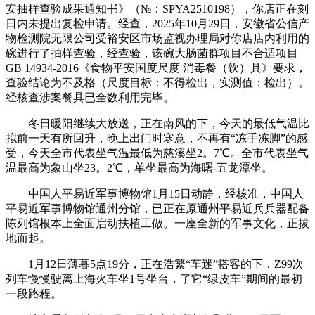
安抽样查验成果通知书》（№：SPYA2510198），你店正在刻
日内未提出复检申请。经查，2025年10月29日，安徽省公信产
物检测院无限公司受裕安区市场监视办理局对你店店内利用的
碗进行了抽样查验，经查验，该碗大肠菌群项目不合适项目
GB 14934-2016《食物平安国度尺度 消毒餐（饮）具》要求，
查验结论为不及格（尺度目标：不得检出，实测值：检出）。
经核查涉案餐具已全数利用完毕。
冬日暖阳继续大放送，正在南风的下，今天的最低气温比
拟前一天有所回升，晚上出门时寒意，不再有“冻手冻脚”的感
受，今天全市代表坐气温最低为慈溪坐2。7℃。全市代表坐气
温最高为象山坐23。2℃，单坐最高为海曙-五龙潭坐。
中国人平易近军事博物馆1月15日动静，经核准，中国人
平易近军事博物馆通州分馆，已正在原通州平易近兵兵器配备
陈列馆根本上全面启动扶植工做。一座全新的军事文化，正拔
地而起。
1月12日薄暮5点19分，正在浩繁“车迷”搭客的下，Z99次
列车慢慢驶离上海火车坐1号坐台，了它“绿皮车”期间的最初
一段路程。