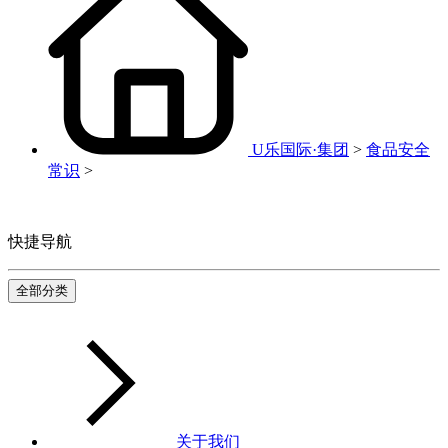
U乐国际·集团
>
食品安全
常识
>
快捷导航
全部分类
关于我们