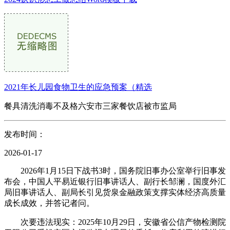
2021年长儿园食物卫生的应急预案（精选
餐具清洗消毒不及格六安市三家餐饮店被市监局
发布时间：
2026-01-17
2026年1月15日下战书3时，国务院旧事办公室举行旧事发
布会，中国人平易近银行旧事讲话人、副行长邹澜，国度外汇
局旧事讲话人、副局长引见货泉金融政策支撑实体经济高质量
成长成效，并答记者问。
次要违法现实：2025年10月29日，安徽省公信产物检测院