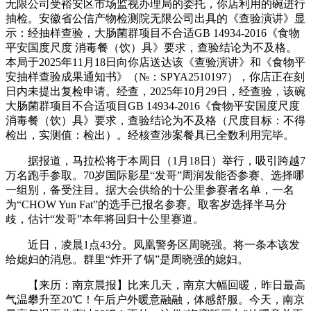
无限公司受裕安区市场监视办理局的委托，你店利用的碗进行
抽检。安徽省公信产物检测院无限公司出具的《查验演讲》显
示：经抽样查验，大肠菌群项目不合适GB 14934-2016《食物
平安国度尺度 消毒餐（饮）具》要求，查验结论为不及格。
本局于2025年11月18日向你店送达该《查验演讲》和《食物平
安抽样查验成果通知书》（№：SPYA2510197），你店正在刻
日内未提出复检申请。经查，2025年10月29日，经查验，该碗
大肠菌群项目不合适项目GB 14934-2016《食物平安国度尺度
消毒餐（饮）具》要求，查验结论为不及格（尺度目标：不得
检出，实测值：检出）。经核查涉案餐具已全数利用完毕。
据报道，马拉松将于本周日（1月18日）举行，吸引跨越7
万名跑手参取。70岁国际影星“发哥”周润发能否参赛、选择哪
一组别，备受注目。据大会供给的十公里参赛者名单，一名
为“CHOW Yun Fat”的选手已报名参赛。取客岁选择半马分
歧，估计“发哥”本年将回归十公里赛道。
近日，凌晨1点43分。凤凰警务区周晓强。将一条本该发
给媳妇的消息。群里“炸开了锅”是周晓强的媳妇。
【来历：南京晨报】比来几天，南京大幅回暖，昨日最高
气温攀升至20℃！午后户外暖意融融，体感舒服。今天，南京