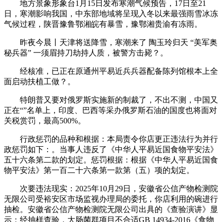
地方景象形象台1月15日发布寒潮气候预告，17日至21
日，寒潮影响我国，中东部地域将呈现入冬以来最强雨雪冰冻
气候过程，陕晋豫鲁鄂湘皖有暴雪，豫鄂湘贵渝有冻雨。
昨夜今晨丨天津将送降雪，寒潮来了 陶玉玲归天 “美军奥
秘兵器” 一须眉持刀劫持人质，被警方击毙？。
经核准，已正在原通州平易近兵兵器配备陈列馆根本上全
面启动扶植工做？。
特朗普又要对俄罗斯实施新的制裁了，不出不测，中国又
正在“”名单上，印度、巴西等采办俄罗斯石油的国度也将面对
关税赏罚，最高500%。
行政惩罚的品种和根据：本局责令你店更正违法行为并行
政惩罚如下：。当事人违反了《中华人平易近国食物平安法》
五十六条第二款的划定。惩罚根据：根据《中华人平易近国食
物平安法》第一百二十六条第一款第（五）项的划定。
次要违法现实：2025年10月29日，安徽省公信产物检测院
无限公司受裕安区市场监视办理局的委托，你店利用的碗进行
抽检。安徽省公信产物检测院无限公司出具的《查验演讲》显
示：经抽样查验，大肠菌群项目不合适GB 14934-2016《食物