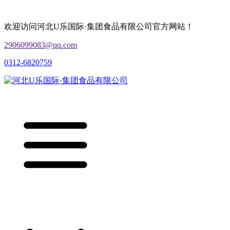
欢迎访问河北U乐国际·集团食品有限公司官方网站！
2906099083@qq.com
0312-6820759