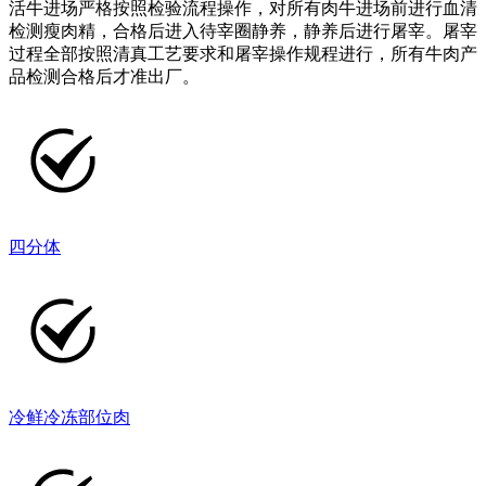
活牛进场严格按照检验流程操作，对所有肉牛进场前进行血清
检测瘦肉精，合格后进入待宰圈静养，静养后进行屠宰。屠宰
过程全部按照清真工艺要求和屠宰操作规程进行，所有牛肉产
品检测合格后才准出厂。
四分体
冷鲜冷冻部位肉