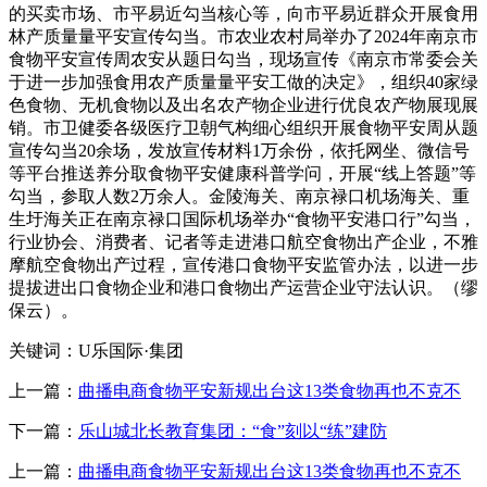
的买卖市场、市平易近勾当核心等，向市平易近群众开展食用
林产质量量平安宣传勾当。市农业农村局举办了2024年南京市
食物平安宣传周农安从题日勾当，现场宣传《南京市常委会关
于进一步加强食用农产质量量平安工做的决定》，组织40家绿
色食物、无机食物以及出名农产物企业进行优良农产物展现展
销。市卫健委各级医疗卫朝气构细心组织开展食物平安周从题
宣传勾当20余场，发放宣传材料1万余份，依托网坐、微信号
等平台推送养分取食物平安健康科普学问，开展“线上答题”等
勾当，参取人数2万余人。金陵海关、南京禄口机场海关、重
生圩海关正在南京禄口国际机场举办“食物平安港口行”勾当，
行业协会、消费者、记者等走进港口航空食物出产企业，不雅
摩航空食物出产过程，宣传港口食物平安监管办法，以进一步
提拔进出口食物企业和港口食物出产运营企业守法认识。（缪
保云）。
关键词：U乐国际·集团
上一篇：
曲播电商食物平安新规出台这13类食物再也不克不
下一篇：
乐山城北长教育集团：“食”刻以“练”建防
上一篇：
曲播电商食物平安新规出台这13类食物再也不克不