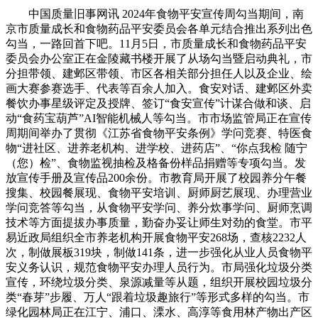
中国质量旧事网讯 2024年食物平安宣传周勾当期间，南
京市质量成长和食物药品平安委员会各单元结合推出系列出色
勾当，一路回首下吧。11月5日，市质量成长和食物药品平安
委员会办公室正在金陵藏书楼开展了从场勾当暨启动典礼，市
分担带领、建邺区带领、市区各相关部分担任人以及企业、绘
画大赛参赛选手、代表等百余人加入。食安对话、建邺区外卖
餐饮办事星级评定及授牌、签订“食安宣传”计谋合做和谈、启
动“食药宝葫芦”AI智能机械人等勾当。市市场监管局正在宣传
周期间举办了贯彻《江苏省食物平安条例》学问竞赛、特医食
物“进社区、进养老机构、进学校、进药店”、“你点我检 随宁
（您）检”、食物监视抽检及格备份样品捐赠等专项勾当。发
放宣传手册及宣传品200余份。市教育局开展了校园养分午餐
搜集、校园餐展现、食物平安培训、厨师厨艺展现、办理营业
学问竞答等勾当，从食物平安学问、养分炊事学问、厨师烹调
技术等方面提拔办事质量，勤奋办妥让师生对劲的食堂。市平
易近政局组织全市养老机构开展食物平安268场，查核2232人
次，制做展板319块，制做141条，进一步强化从业人员食物平
安义务认识，规范食物平安办理人员行为。市局强化垃圾分类
宣传，环绕垃圾分类、泉源减量等从题，组织开展校园垃圾分
类“春芽”步履、万人“跟着垃圾趣旅行”等形式多样的勾当。市
绿化园林局正在江宁、浦口、溧水、高淳等食用林产物出产区