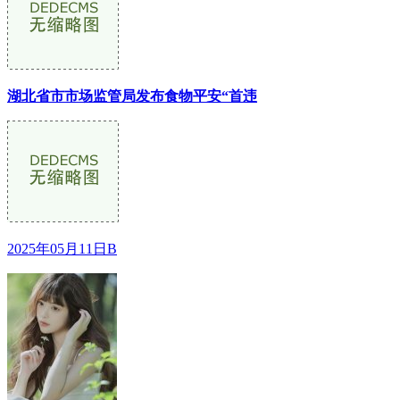
湖北省市市场监管局发布食物平安“首违
2025年05月11日B