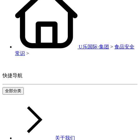
U乐国际·集团
>
食品安全
常识
>
快捷导航
全部分类
关于我们