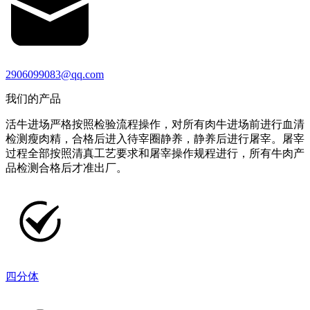
2906099083@qq.com
我们的产品
活牛进场严格按照检验流程操作，对所有肉牛进场前进行血清
检测瘦肉精，合格后进入待宰圈静养，静养后进行屠宰。屠宰
过程全部按照清真工艺要求和屠宰操作规程进行，所有牛肉产
品检测合格后才准出厂。
四分体