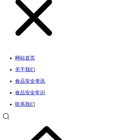
网站首页
关于我们
食品安全资讯
食品安全常识
联系我们