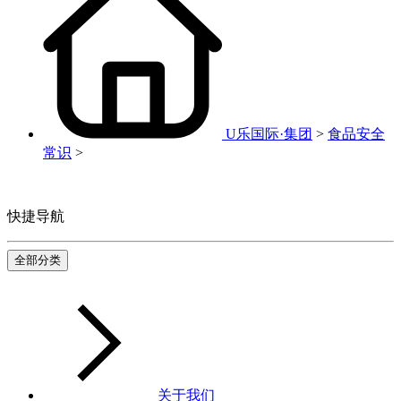
U乐国际·集团
>
食品安全
常识
>
快捷导航
全部分类
关于我们