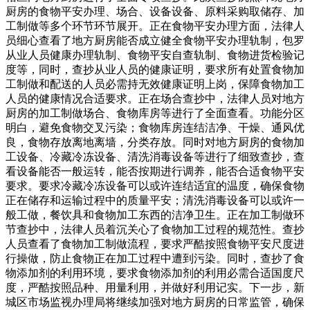
厨房的食物平安办理、场合、设备设备、原料采购取储存、加
工制做等多个环节环节展开。正在食物平安办理方面，法律人
员细心查看了地方厨房能否成立健全食物平安办理轨制，包罗
从业人员健康办理轨制、食物平安自查轨制、食物进货检验记
度等，同时，查抄从业人员的健康证明，要求所有处置食物加
工制做和配送的人员必需持无效健康证明上岗，保障食物加工
人员的健康情况合适要求。正在场合查抄中，法律人员对地方
厨房的加工制做场合、食物库房等进行了全面查看。功能分区
明白，避免食物交叉污染；食物库房连结洁净、干燥、通风优
良，食物存放离地离墙，分类存放。同时对地方厨房的食物加
工设备、冷藏冷冻设备、清洗消毒设备等进行了细致查抄，查
看设备能否一般运转，能否按期进行调养，能否合适食物平安
要求。要求冷藏冷冻设备可以或许连结适宜的温度，确保食物
正在储存和运输过程中的质量平安；清洗消毒设备可以或许一
般工做，餐饮具和食物加工东西的洁净卫生。正在加工制做环
节查抄中，法律人员着沉关心了食物加工过程的规范性。查抄
人员查看了食物加工制做流程，要求严酷按照食物平安尺度进
行操做，防止食物正在加工过程中遭到污染。同时，查抄了食
物添加剂的利用环境，要求食物添加剂的利用必需合适国度尺
度，严酷按照品种、用量利用，并做好利用记实。下一步，新
城区市场监视办理局将继续加强对地方厨房的日常监管，确保