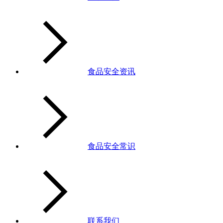
食品安全资讯
食品安全常识
联系我们