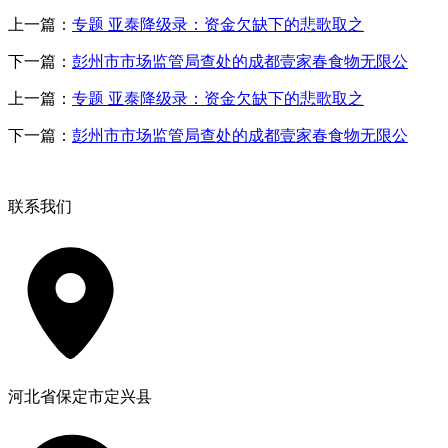
上一篇：
专题 亚泰降级录：资金欠缺下的悲歌取之
下一篇：
彭州市市场监管局查处的成都壹家春食物无限公
上一篇：
专题 亚泰降级录：资金欠缺下的悲歌取之
下一篇：
彭州市市场监管局查处的成都壹家春食物无限公
联系我们
河北省保定市定兴县