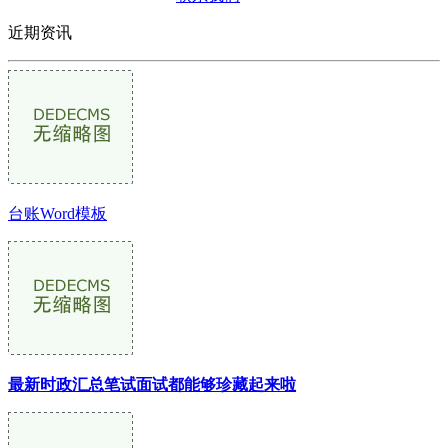
近期资讯
台账Word模板
最新时政汇总笔试面试都能够珍藏起来啦