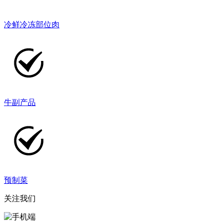
冷鲜冷冻部位肉
牛副产品
预制菜
关注我们