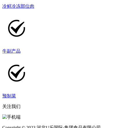
冷鲜冷冻部位肉
牛副产品
预制菜
关注我们
Copyright © 2023 河北U乐国际·集团食品有限公司