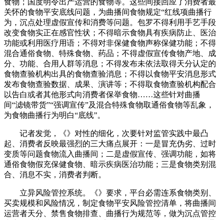
食物；国度明令出产运营的食物等。这些间接回应了消费者最
关怀的食物平安底线问题，为曲播间食物规定“红线项曲播行
为，沉点处理虚假宣传和消费等问题。包罗不得利用手艺手段
改变食物实正在感官性状；不得暗示食物具有疾病防止、医治
功能或利用医疗用语；不得对非保健食物声称保健功能；不得
混合通俗食物、特殊食物、药品；不得虚假宣传食物产地、成
分、功能、合用人群等消息；不得发布未依法取得天分认定的
食物查验机构出具的食物查验消息；不得以食物平安消息形式
发布食物查验数据、成果、演讲等；不得取食物查验机构配合
以告白或者其他形式向消费者保举食物……这些针对曲播
间“滤镜带货”“强调宣传”及混合特殊食物取通俗食物等乱象，
为食物曲播行为明白“底线”。
记者发觉，《》对性的细化，次要针对监管实践中最凸
起、消费者反映最强烈的三大痛点展开：一是冒充伪劣、过时
变质等问题食物流入曲播间；二是虚假宣传、强调功能，如将
通俗食物假充保健食物、暗示疾病医治功能；三是食物类别混
合、消息不实，消费者判断。
立异风险管控系统。《》要求，平台必需连系食物类别、
买卖规模和风险情况，制定食物平安风险管控清单，将曲播间
运营者天分、禁售食物排查、曲播行为规范等，做为沉点管控