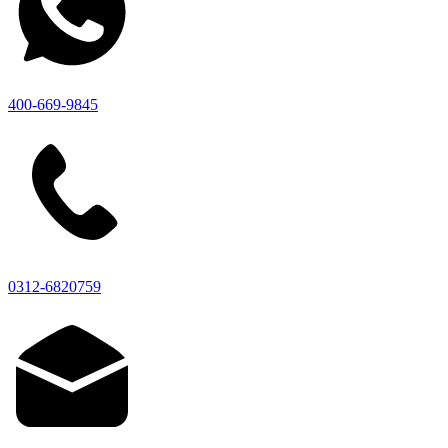
400-669-9845
0312-6820759