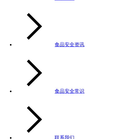
食品安全资讯
食品安全常识
联系我们