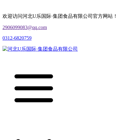
欢迎访问河北U乐国际·集团食品有限公司官方网站！
2906099083@qq.com
0312-6820759