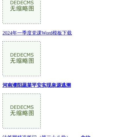
2024年一季度党课Word模板下载
河南濮阳蔬菜平安实现泉源逃溯