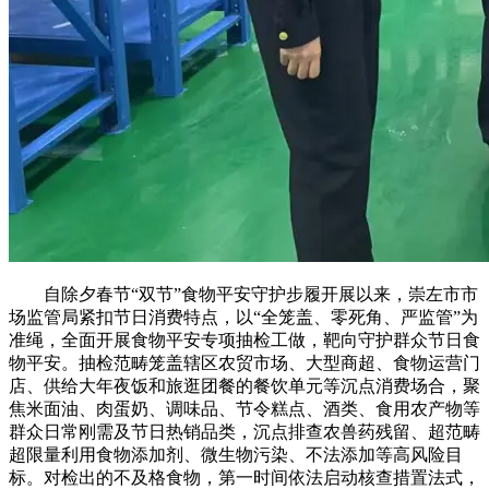
自除夕春节“双节”食物平安守护步履开展以来，崇左市市
场监管局紧扣节日消费特点，以“全笼盖、零死角、严监管”为
准绳，全面开展食物平安专项抽检工做，靶向守护群众节日食
物平安。抽检范畴笼盖辖区农贸市场、大型商超、食物运营门
店、供给大年夜饭和旅逛团餐的餐饮单元等沉点消费场合，聚
焦米面油、肉蛋奶、调味品、节令糕点、酒类、食用农产物等
群众日常刚需及节日热销品类，沉点排查农兽药残留、超范畴
超限量利用食物添加剂、微生物污染、不法添加等高风险目
标。对检出的不及格食物，第一时间依法启动核查措置法式，