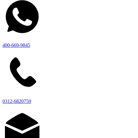
400-669-9845
0312-6820759