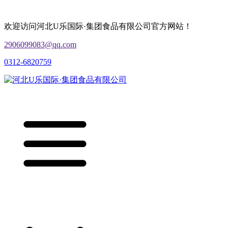
欢迎访问河北U乐国际·集团食品有限公司官方网站！
2906099083@qq.com
0312-6820759