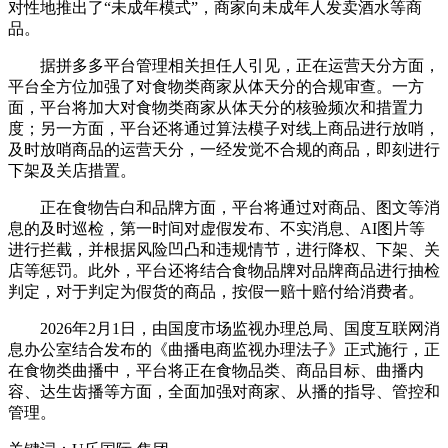
对性地推出了“未成年模式”，商家向未成年人发卖酒水等商
品。
据拼多多平台管理相关担任人引见，正在运营天分方面，
平台全方位加强了对食物类商家从体天分的合规审查。一方
面，平台将加大对食物类商家从体天分的核验频次和措置力
度；另一方面，平台还将通过算法模子对线上商品进行放哨，
及时放哨商品的运营天分，一经发觉不合规的商品，即刻进行
下架及关店措置。
正在食物告白和品牌方面，平台将通过对商品、图文等消
息的及时巡检，第一时间对虚假发布、不实消息、AI图片等
进行拦截，并根据风险凹凸和违规情节，进行降权、下架、关
店等惩罚。此外，平台还将结合食物品牌对品牌商品进行抽检
判定，对于判定为假货的商品，按假一赔十赔付给消费者。
2026年2月1日，由国度市场监视办理总局、国度互联网消
息办公室结合发布的《曲播电商监视办理法子》正式施行，正
在食物类曲播中，平台将正在食物品类、商品目标、曲播内
容、达生齿播等方面，全面加强对商家、从播的指导、管控和
管理。