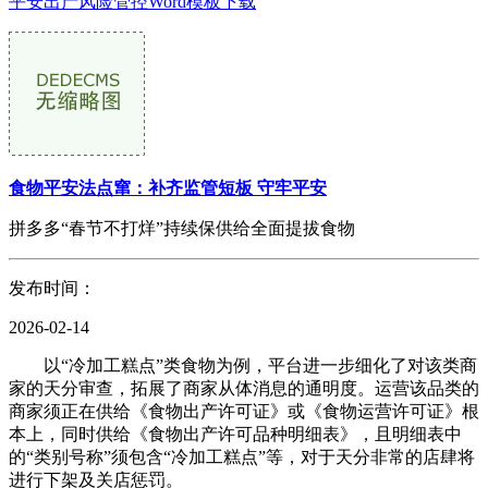
平安出产风险管控Word模板下载
食物平安法点窜：补齐监管短板 守牢平安
拼多多“春节不打烊”持续保供给全面提拔食物
发布时间：
2026-02-14
以“冷加工糕点”类食物为例，平台进一步细化了对该类商
家的天分审查，拓展了商家从体消息的通明度。运营该品类的
商家须正在供给《食物出产许可证》或《食物运营许可证》根
本上，同时供给《食物出产许可品种明细表》，且明细表中
的“类别号称”须包含“冷加工糕点”等，对于天分非常的店肆将
进行下架及关店惩罚。