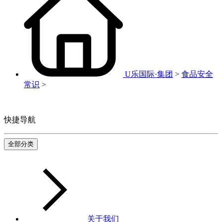
U乐国际·集团
>
食品安全
常识
>
快捷导航
全部分类
关于我们