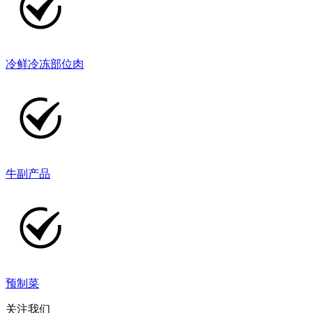
冷鲜冷冻部位肉
牛副产品
预制菜
关注我们