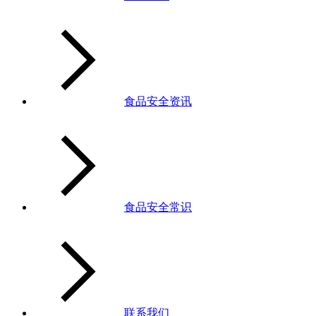
食品安全资讯
食品安全常识
联系我们