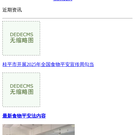
近期资讯
桂平市开展2025年全国食物平安宣传周勾当
最新食物平安法内容