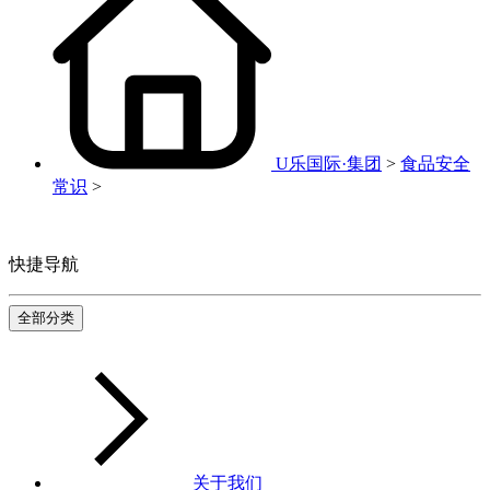
U乐国际·集团
>
食品安全
常识
>
快捷导航
全部分类
关于我们