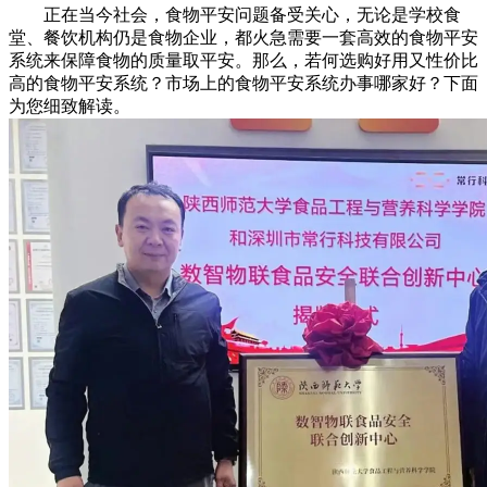
正在当今社会，食物平安问题备受关心，无论是学校食
堂、餐饮机构仍是食物企业，都火急需要一套高效的食物平安
系统来保障食物的质量取平安。那么，若何选购好用又性价比
高的食物平安系统？市场上的食物平安系统办事哪家好？下面
为您细致解读。