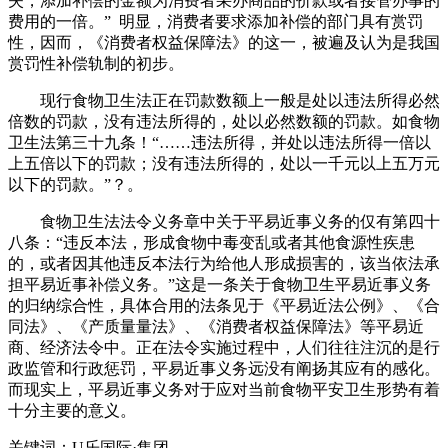
失，添加补偿的金额为消费者采办商品的价款或者接管办事的
费用的一倍。” 明显，消费者要求添加补偿的部门具有赏罚
性，因而，《消费者权益保障法》的这一，被遍及认为是我国
赏罚性补偿轨制的初步。
现行食物卫生法正在罚款数额上一般是处以违法所得必然
倍数的罚款，没有违法所得的，处以必然数额的罚款。如食物
卫生法第三十九条！“……违法所得，并处以违法所得一倍以
上五倍以下的罚款；没有违法所得的，处以一千元以上五万元
以下的罚款。”？。
食物卫生法法令义务章中关于平易近事义务的仅有第四十
八条：“违反本法，形成食物中毒变乱或者其他食源性疾患
的，或者因其他违反本法行为给他人形成损害的，该当依法承
担平易近事补偿义务。”这是一条关于食物卫生平易近事义务
的归纳综合性，具体合用的法条见于《平易近法公例》、《合
同法》、《产质量量法》、《消费者权益保障法》等平易近
商、经济法令中。正在法令实施过程中，人们往往注沉的是行
政监管和行政惩罚，平易近事义务远没有阐扬其应有的感化。
而现实上，平易近事义务对于应对当前食物平安卫生形势有着
十分主要的意义。
关键词：U乐国际·集团