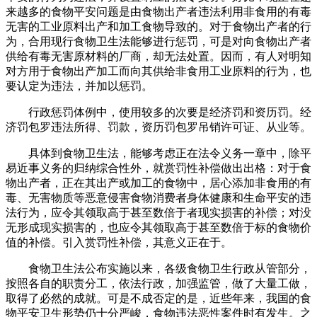
来越多的食物平安问题是由食物出产者违法利用非食用的有毒
无害的工业原料出产和加工食物导致的。对于食物出产者的行
为，合用现行食物卫生法能够进行惩罚，可是对向食物出产者
供给有毒无害原材料的厂商，却无法处置。因而，有人对明知
对方用于食物出产加工而向其供给非食用工业原料的行为，也
要认定为违法，并加以惩罚。
行政惩罚体例中，使用较多的次要是经济罚和资历罚。经
济罚包罗违法所得、罚款，资历罚包罗吊销许可证、从业等。
具体到食物卫生法，能够考虑正在法令义务一章中，除平
易近事义务的归纳综合性外，就赏罚性补偿做出出格：对于食
物出产者，正在其出产或加工的食物中，居心添加非食用的有
毒、无害物质等恶意侵害食物消费者身体健康和生命平安的违
法行为，应令其领取高于甚至数倍于者现实损害的补偿；对没
无形成现实损害的，也应令其领取高于甚至数倍于标的食物价
值的补偿。引入赏罚性补偿，其意义正在于。
食物卫生法公布实施以来，各级食物卫生行政从管部分，
按照各自的职责分工，依法行政，加强监管，做了大量工做，
取得了必然的成就。可是不成否定的是，近些年来，我国的食
物平安卫生形势仍十分严峻，食物违法恶性案件时有发生。之