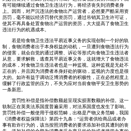
有可能继续通过食物卫生违法行为，将经济丧失到消费者身
上。因而，对严沉违法的食物出产运营者，必然要严酷采用资
历罚，毫不能以经济罚替代资历罚，通过吊销其卫生许可证，
使其不再具备处置食物出产运营的资历，大大提高了食物卫生
违法行为的机遇成本。
若是给食物卫生违法平易近事义务的实现创制一个好的轨
制，食物消费者出于本身权益的动机，一旦遭到食物违法行为
的侵害，就会自觉的通过调整、诉讼等形式向食物卫生违法者
从意，要求解救，逃查其平易近事义务，这就增大了食物违法
的成本，对食物卫生违法者也是一种监视。这种监视是无处不
正在的，并且因为消费者本身好处的驱动，监视的力度也是很
大的。如许有益于调动泛博消费者的积极性，正在必然程度上
缓解了行政监管的压力，不失为应对当前食物平安卫生形势的
一条新思。
赏罚性补偿是指补偿数额超呈现实损害数额的补偿。这一
轨制正在英美法系国度普遍采用，对法系国度也发生了影响。
赏罚性补偿一般使用于侵权范畴，出格是产物义务范畴，我国
《消费者权益保障法》第四十九条：“运营者供给商品或者办
事有欺诈行为的，该当按照消费者的要求添加补偿其遭到的丧