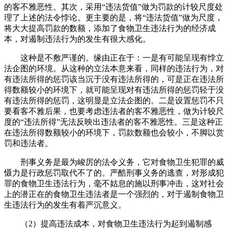
的客不雅恶性。其次，采用“违法货值”做为罚款的计较尺度处
理了上述的法令悖论。更主要的是，将“违法货值”做为尺度，
将大大提高罚款的数额，添加了食物卫生违法行为的经济成
本，对遏制违法行为的发生有很大感化。
这种是不敷严谨的。缘由正在于：一是有可能呈现有悖立
法企图的环境。从这种的立法本意来看，同样的违法行为，对
有违法所得的惩罚该当沉于没有违法所得的，可是正在违法所
得数额较小的环境下，就可能呈现对有违法所得的惩罚轻于没
有违法所得的惩罚，这明显是立法企图的。二是设置惩罚不只
要看客不雅后果，也要考虑违法者的客不雅恶性，做为计较尺
度的“违法所得”无法反映出违法者的客不雅恶性。三是这种正
在违法所得数额较小的环境下，罚款数额也会较小，不脚以赏
罚和违法者。
刑事义务是最为峻厉的法令义务，它对食物卫生犯罪的威
慑力是行政惩罚取代不了的。严酷刑事义务的逃查，对形成犯
罪的食物卫生违法行为，毫不姑息的施以刑事冲击，这对社会
上的潜正在的食物卫生违法者是一个强烈的，对于遏制食物卫
生违法行为的发生有着严沉意义。
（2）提高违法成本，对食物卫生违法行为起到遏制感