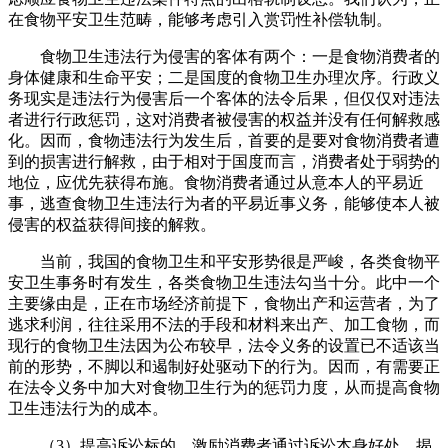
在食物平安卫生范畴，能够考虑引入赏罚性补偿轨制。
食物卫生违法行为侵害的客体有两个：一是食物消费者的
身体健康和生命平安；二是国度的食物卫生办理次序。行政义
务现实是违法行为侵害后一个客体的法令后果，但仅仅对违法
者进行行政惩罚，这对消费者被侵害的权益并没有任何解救感
化。因而，食物违法行为发生后，首要的是要对食物消费者遭
到的损害进行解救，由于相对于国度而言，消费者处于弱势的
地位，应优先获得布施。食物消费者通过从意本人的平易近
事，逃查食物卫生违法行为者的平易近事义务，能够使本人被
侵害的权益获得间接的解救。
当前，我国的食物卫生和平安形势很是严峻，各类食物平
安卫生事务时有发生，各类食物卫生违法勾当十分。此中一个
主要缘由是，正在市场经济前提下，食物出产和运营者，为了
逃求利润，往往采用不法的手段和材料来出产、加工食物，而
现行的食物卫生法因为公布较早，法令义务的设置已不适该当
前的形势，不脚以和遏制好处驱动下的行为。因而，有需要正
在法令义务中加大对食物卫生行为的惩罚力度，从而提高食物
卫生违法行为的成本。
（3）提高诉讼标的，激励消费者通过诉讼本身好处，揭