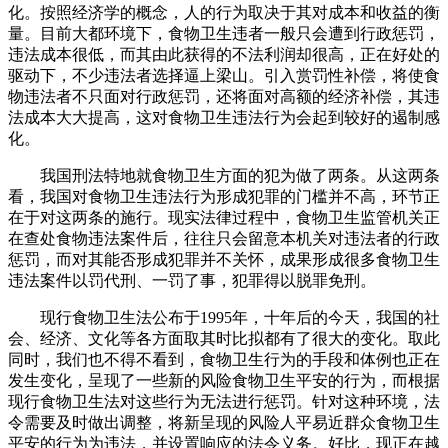
化。按照经济学的概念，人的行为取决于其对成本和收益的衡
量。目前大都环境下，食物卫生违者一般只会遭到行政惩罚，
违法成本很低，而其由此获得的不法利润却很高，正在好处的
驱动下，不少违法者选择逼上梁山。引入赏罚性补偿，将使食
物违法者不只面对行政惩罚，还将面对高额的经济补偿，其违
法成本大大提高，这对食物卫生违法行为会起到较好的遏制感
化。
我国刑法特地就食物卫生方面的犯为做了两条。从这两条
看，我国对食物卫生违法行为形成犯罪的门槛并不高，环节正
在于对这两条的施行。现实法律过程中，食物卫生监管机关正
在查处食物违法案件后，往往只会留意本机关对违法者的行政
惩罚，而对其能否形成犯罪并不关怀，成果形成很多食物卫生
违法案件以罚代刑、一罚了事，犯罪得以脱罪免刑。
现行食物卫生法公布于1995年，十年后的今天，我国的社
会、经济、文化等各方面取其时比拟都有了很大的变化。取此
同时，我们也不得不看到，食物卫生行为的手段和体例也正在
发生变化，呈现了一些新的风险食物卫生平安的行为，而根据
现行食物卫生法对这些行为无法进行惩罚。针对这种环境，法
令需要及时做出调整，将新呈现的风险人平易近群众食物卫生
平安的行为为违法，并设置响应的法令义务。好比，现正在越