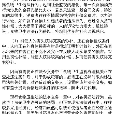
露食物卫生违法行为，起到社会监视的感化。每一次食物消费
行为涉及的金额凡是比力小，若是只逃查一般合同义务，诉讼
标的就很小。消费者往往不情愿为很少的补偿金费时、吃力进
行诉讼。如许就了食物卫生违法者的违法行为。通过引入赏罚
性补偿，大大提高了诉讼标的，人的诉讼动力增大，通过诉
讼，食物卫生违法行为得以，将起到优良的社会监视感化。
（1）能使人的丧失获得充实的弥补。正在食物侵权案件
中，人内正在的身体损害有时是很难证明和计较的，外正在表
示出来的损害往往不克不及实正在反映人现实蒙受的损害。采
用赏罚性补偿，能使人获得较高的补偿，从而使其丧失获得充
实弥补。
因而有需要正在法令义务中：食物卫生监视办理机关正在
查处违法案件后，对于形成犯罪的，必需正在必然时限内移送
司法机关处置。对违反该的义务人，设置响应的法令义务。如
许有益于提高食物违法案件的移送率，防止以罚代刑。
现行食物卫生法的法令义务一章中，对各类违法行为，虽
然也了吊销卫生许可证的惩罚，但正在现实法律过程中，往往
较多采用经济罚。经济罚虽然可以或许使违法者正在经济上遭
到必然丧失，但因为其还具有出产运营食物的资历和能力，就