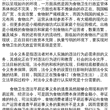
所以呈现如许的环境，一方面虽然是因为食物卫生行政监管体
系体例还不完美，另一方面也有客不雅缘由的存正在。我国幅
员广宽，生齿浩繁，食物财产规模庞大，而因为我国的城乡二
元布局，食物出产、运营从体却参差不齐，有大规模的现代企
业，但更多的是小规模的做坊式以至家庭个别运营模式。出格
是小规模的食物做坊和家庭个别食物出产运营者，数量浩繁，
遍及城乡，有的还有很大的流动性。面临如许的食物出产运营
现状，正在目前行政资本无限，执量亏弱的环境下，要实现对
食物卫生的无效监管简直很是坚苦。
法令义务是指违法者对本人实施的违法行为必需承担的义
务，其感化正在于对违法行为进行和教育，社会的法令次序，
立法目标的实现。法令所的和权利的实现，归根结底都要由法
令义务来保障。因而，法令义务的设置往往影响到该部法令实
施的结果。目前，我国正正在预备修订《食物卫生法》，正在
立法草拟过程中，对法令义务进行认实研究是十分需要的。
食物卫生违法平易近事义务的逃查虽然能够合用现有的平
易近商、经济法令，可是因为食物消费本身消费金额小、举证
难的特点，司法实践中，食物消费者通过平易近事诉讼向食物
出产运营者逃查平易近事义务的案例并不是太多，因而需要思
虑顺应食物卫生违法案件特点的出格轨制设想。我们认为，正