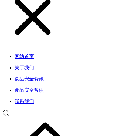
网站首页
关于我们
食品安全资讯
食品安全常识
联系我们