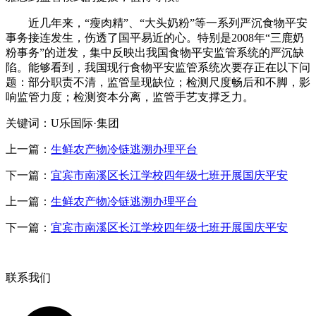
近几年来，“瘦肉精”、“大头奶粉”等一系列严沉食物平安
事务接连发生，伤透了国平易近的心。特别是2008年“三鹿奶
粉事务”的迸发，集中反映出我国食物平安监管系统的严沉缺
陷。能够看到，我国现行食物平安监管系统次要存正在以下问
题：部分职责不清，监管呈现缺位；检测尺度畅后和不脚，影
响监管力度；检测资本分离，监管手艺支撑乏力。
关键词：U乐国际·集团
上一篇：
生鲜农产物冷链逃溯办理平台
下一篇：
宜宾市南溪区长江学校四年级七班开展国庆平安
上一篇：
生鲜农产物冷链逃溯办理平台
下一篇：
宜宾市南溪区长江学校四年级七班开展国庆平安
联系我们