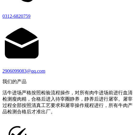
0312-6820759
2906099083@qq.com
我们的产品
活牛进场严格按照检验流程操作，对所有肉牛进场前进行血清
检测瘦肉精，合格后进入待宰圈静养，静养后进行屠宰。屠宰
过程全部按照清真工艺要求和屠宰操作规程进行，所有牛肉产
品检测合格后才准出厂。