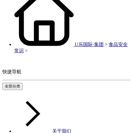
U乐国际·集团
>
食品安全
常识
>
快捷导航
全部分类
关于我们