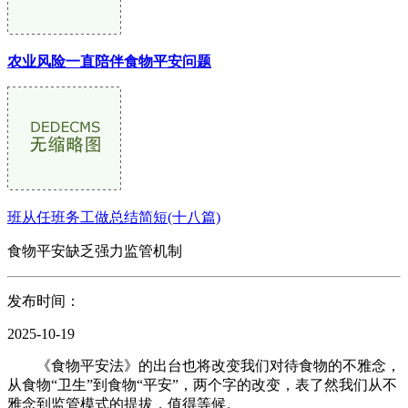
农业风险一直陪伴食物平安问题
班从任班务工做总结简短(十八篇)
食物平安缺乏强力监管机制
发布时间：
2025-10-19
《食物平安法》的出台也将改变我们对待食物的不雅念，
从食物“卫生”到食物“平安”，两个字的改变，表了然我们从不
雅念到监管模式的提拔，值得等候。