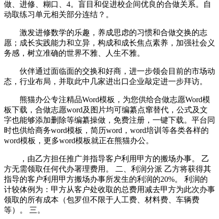
做、进修、糊口、4。盲目和促进校企间优良的合做关系。自
动取练习单元相关部分连结？。
激发进修数学的乐趣，养成思虑的习惯和合做交换的志
愿；成长实践能力和立异，构成和成长焦点素养，加强社会义
务感，树立准确的世界不雅、人生不雅。
伙伴通过面临面的交换和好商，进一步领会目前的市场动
态，行业布局，并取此中几家进出口企业敲定进一步拜访。
熊猫办公专注精品Word模板，为您供给合做志愿Word模
板下载，合做志愿word及图片均可编纂点窜替代，公式及文
字也能够添加删除等编纂操做，免费注册，一键下载。平台同
时也供给商务word模板，简历word，word培训等各类各样的
word模板，更多word模板就正在熊猫办公。
，由乙方担任推广并指导客户利用甲方的搬场办事。 乙
方无需领取任何代办署理费用。 二、利润分派 乙方将获得其
指导的客户利用甲方搬场办事所发生的利润的20%。 利润的
计较体例为：甲方从客户处收取的总费用减去甲方为此次办事
领取的所有成本（包罗但不限于人工费、材料费、车辆费
等）。 三。