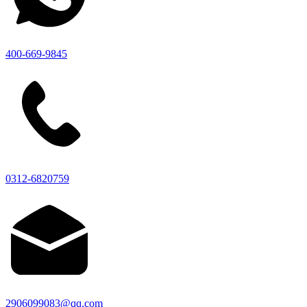
400-669-9845
0312-6820759
2906099083@qq.com