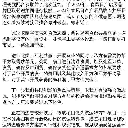
理杨鹏配合参取并了此次签约。 自2022年，春风日产启辰品
牌已取登途集团进行接触，2023年春风日产启辰品牌衣井平易
近部长率领团队拜访登途集团，成立了初步的合做志愿，两边
连结着持续对接寻找合做冲破点。颠末近！
此次取制字侠告竣合做志愿，两边起着合做共赢立场，连
系制字侠有的平台资本、及也字工场字体设想，一路打制更好
市场，一路添加营收。
进行此类，互利共赢，开展营业的同时，乙方有需要协帮
甲方取需求单元、公司、项目进行沟通协调、以及处置订单、
发货、确保及时到货、确保发货色品合适需求方的各项要求，
对于营业开展的发生的费用以及其他收入甲方和乙方平均承
担，对于营业开展获得的净利润，甲方带资金！
下一步我们将以能影响焦点决策层、取我方有较强合做志
愿、能指导操做层设置对我方有益的投标前提为准绳勤奋寻找
资本方，可次要通过以下体例。
正在两边告竣分歧后，拔取项目做为试运转方针项目。北
控水务集团将进行必然刻日的试运转办事，通过项目现场现实
运转查验办事方案的可行性和现实结果。连系现场设备运营环