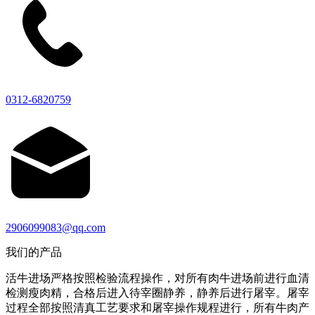
0312-6820759
2906099083@qq.com
我们的产品
活牛进场严格按照检验流程操作，对所有肉牛进场前进行血清
检测瘦肉精，合格后进入待宰圈静养，静养后进行屠宰。屠宰
过程全部按照清真工艺要求和屠宰操作规程进行，所有牛肉产