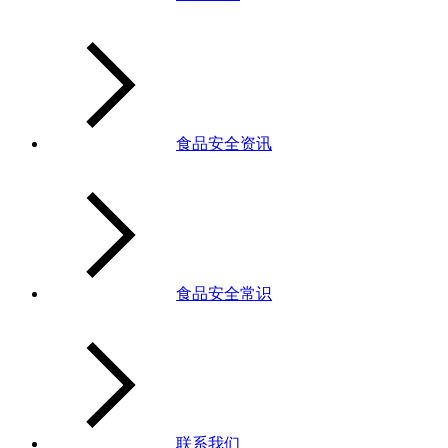
食品安全资讯
食品安全常识
联系我们