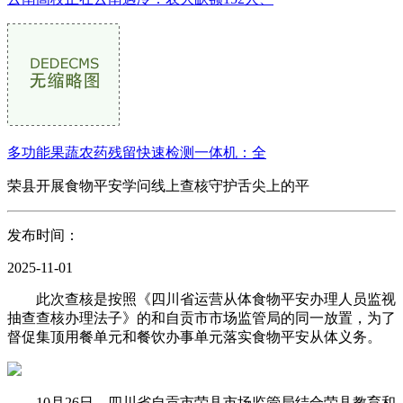
多功能果蔬农药残留快速检测一体机：全
荣县开展食物平安学问线上查核守护舌尖上的平
发布时间：
2025-11-01
此次查核是按照《四川省运营从体食物平安办理人员监视
抽查查核办理法子》的和自贡市市场监管局的同一放置，为了
督促集顶用餐单元和餐饮办事单元落实食物平安从体义务。
10月26日，四川省自贡市荣县市场监管局结合荣县教育和