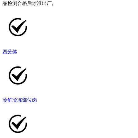
品检测合格后才准出厂。
四分体
冷鲜冷冻部位肉