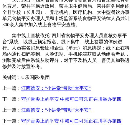
体育局、荣县平易近政局、荣县卫生健康局、荣县商务局组织
全县学校（长儿园）、养老机构、医疗机构、大中型餐饮办事
单元食物平安办理人员和市场监管系统食物平安法律人员共计
300余人集中加入线上食物平安查核。
集中线上查核依托“四川省食物平安办理人员查核办事平
台”系统，以线上预定报名、线下集中、线上答题的体例进
行。人员实名消息验证和企业（单元）消息绑定；线下正在科
场内通过扫码签到、人脸识别、手机终端获取从动组卷考题，
测验完成后由系统从动评分，对于不及格人员，督促其加强进
修并及时放置补考。
关键词：U乐国际·集团
上一篇：
江西德安：“小讲堂”带动“大平安”
下一篇：
守护舌尖上的平安 中粮可口可乐正在川举办第四
上一篇：
江西德安：“小讲堂”带动“大平安”
下一篇：
守护舌尖上的平安 中粮可口可乐正在川举办第四