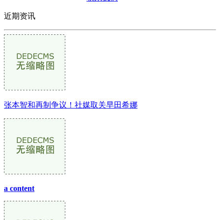
近期资讯
张本智和再制争议！社媒取关早田希娜
a content