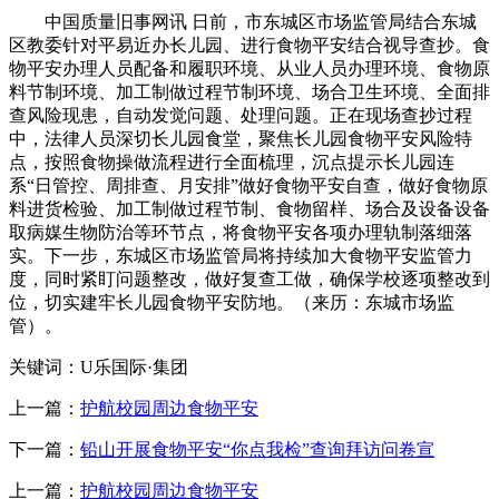
中国质量旧事网讯 日前，市东城区市场监管局结合东城
区教委针对平易近办长儿园、进行食物平安结合视导查抄。食
物平安办理人员配备和履职环境、从业人员办理环境、食物原
料节制环境、加工制做过程节制环境、场合卫生环境、全面排
查风险现患，自动发觉问题、处理问题。正在现场查抄过程
中，法律人员深切长儿园食堂，聚焦长儿园食物平安风险特
点，按照食物操做流程进行全面梳理，沉点提示长儿园连
系“日管控、周排查、月安排”做好食物平安自查，做好食物原
料进货检验、加工制做过程节制、食物留样、场合及设备设备
取病媒生物防治等环节点，将食物平安各项办理轨制落细落
实。下一步，东城区市场监管局将持续加大食物平安监管力
度，同时紧盯问题整改，做好复查工做，确保学校逐项整改到
位，切实建牢长儿园食物平安防地。（来历：东城市场监
管）。
关键词：U乐国际·集团
上一篇：
护航校园周边食物平安
下一篇：
铅山开展食物平安“你点我检”查询拜访问卷宣
上一篇：
护航校园周边食物平安