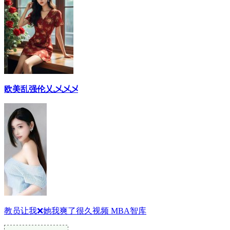
欧美乱强伦乂乄乄乄
教员让我❌她我爽了很久视频 MBA智库