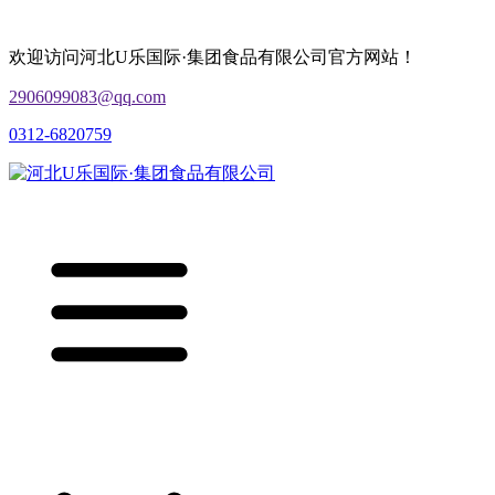
欢迎访问河北U乐国际·集团食品有限公司官方网站！
2906099083@qq.com
0312-6820759