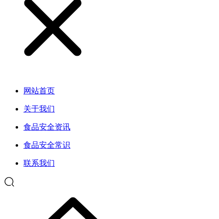
网站首页
关于我们
食品安全资讯
食品安全常识
联系我们