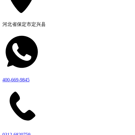
河北省保定市定兴县
400-669-9845
0312-6820759