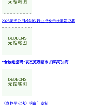
2025荧光公用检测仪行业成长示状阐发取将
“食物逃溯码”表态芜湖超市 扫码可知商
《食物平安法》明白问责制