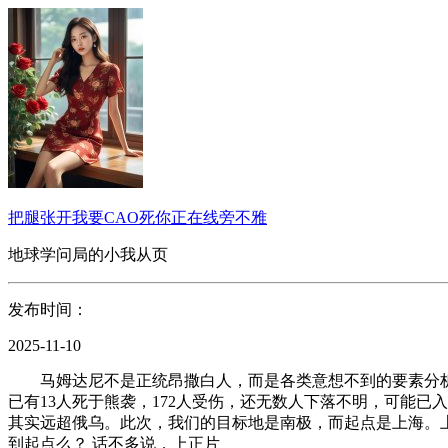
把腿张开我要CAO死你正在线旁不雅
地球学问局的小我从页
发布时间：
2025-11-10
马姆达尼不是正统昂撒白人，而是各类意想不到的要素分析体：
已有13人死于熊袭，172人受伤，还无数人下落不明，可能已
其实远超俄乌。此次，我们的目标地是南极，而起点是上海。上
到起点么？ 话不多说，上正片