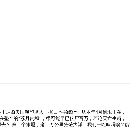
乌干达裔美国籍印度人。据日本省统计，从本年4月到现正在，
正在整个的“苏丹内和”，很可能早已伏尸百万，若论灭亡生齿，
样去？ 第二个难题，这上万公里茫茫大洋，我们一吃啥喝啥？能