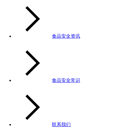
食品安全资讯
食品安全常识
联系我们