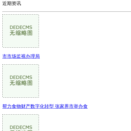
近期资讯
市市场监视办理局
帮力食物财产数字化转型 张家界市举办食