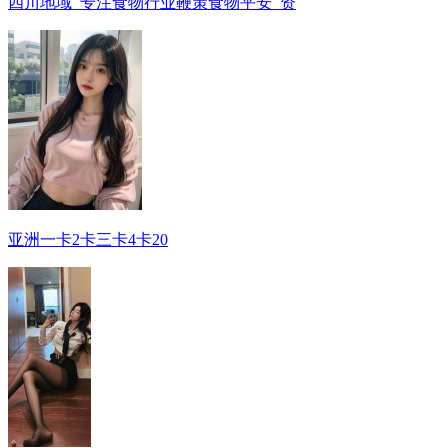
四川地域_专注食物行业鞭策食物平安_资
亚洲一卡2卡三卡4卡20