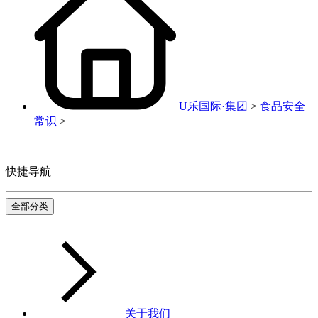
U乐国际·集团
>
食品安全
常识
>
快捷导航
全部分类
关于我们