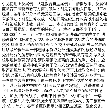
引见使用正反案例（从题教育典型案例）、清廉故事、反腐倡
廉教育开展警示教育方面的做法；引见若何融入日常、抓正在
经常，连系本部分本单元党建工做、核心使命开展党纪进修教
育的做法；引见进修收成。总结开展党纪进修教育以来融入核
心鞭策成长的成效、经验。二、本支部党纪进修教育的亮点党
支部开展党纪进修教育的特色亮点（每个支部不少于1个，
100-300字）三、存正在不脚和看法党纪进修教首的主要性 进
修教育的目标取意义 党组织及的积极参取 党纪内容的进修取
交换 对觉律内容的深切领会 间的交换进修及体味 典型代表的
讲话取经验分享 干部违规案例取处分 违规案例的概述取阐发
党律处分的施行取结果 对违规行为的警示取教育意义 做风扶
植取规律教育的强化 清政清廉取远离的 违规吃喝、收礼、旅
为的整治 加强规律教育的路子取方式 深切贯彻全面从严治党
取严正规律 从严治党要求的贯彻落实 严正规律取义务处分的
实施 监视形态的构成取规律教育的加强 违及党纪的各类情1。
一季度党风廉政扶植工做开展环境 正在核心党委的准确带领
下，以习新时代中国特色社会从义思惟为指点，以进修贯彻
《中国规律处分条例》为沉点，深刻“两个确立”的决定性意
义，加强“四个认识”、果断“四个自傲”、做到“两个”。一季
度，积极加入分担区队党支部党风廉政会议4次，旁不雅宣传
片2次，除夕、春节前廉政提示分担区队全笼盖。强化义务。