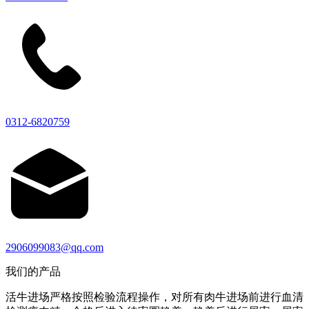
0312-6820759
2906099083@qq.com
我们的产品
活牛进场严格按照检验流程操作，对所有肉牛进场前进行血清