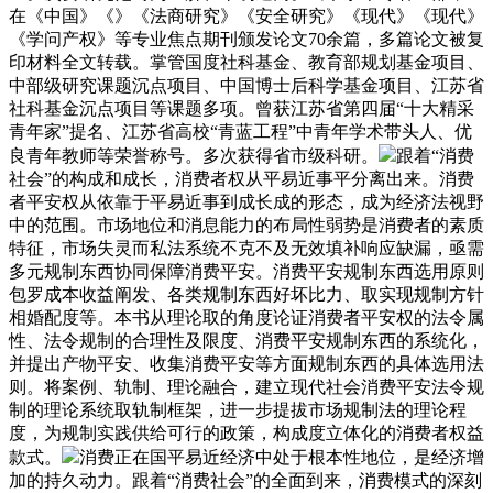
在《中国》《》《法商研究》《安全研究》《现代》《现代》
《学问产权》等专业焦点期刊颁发论文70余篇，多篇论文被复
印材料全文转载。掌管国度社科基金、教育部规划基金项目、
中部级研究课题沉点项目、中国博士后科学基金项目、江苏省
社科基金沉点项目等课题多项。曾获江苏省第四届“十大精采
青年家”提名、江苏省高校“青蓝工程”中青年学术带头人、优
良青年教师等荣誉称号。多次获得省市级科研。
跟着“消费
社会”的构成和成长，消费者权从平易近事平分离出来。消费
者平安权从依靠于平易近事到成长成的形态，成为经济法视野
中的范围。市场地位和消息能力的布局性弱势是消费者的素质
特征，市场失灵而私法系统不克不及无效填补响应缺漏，亟需
多元规制东西协同保障消费平安。消费平安规制东西选用原则
包罗成本收益阐发、各类规制东西好坏比力、取实现规制方针
相婚配度等。本书从理论取的角度论证消费者平安权的法令属
性、法令规制的合理性及限度、消费平安规制东西的系统化，
并提出产物平安、收集消费平安等方面规制东西的具体选用法
则。将案例、轨制、理论融合，建立现代社会消费平安法令规
制的理论系统取轨制框架，进一步提拔市场规制法的理论程
度，为规制实践供给可行的政策，构成度立体化的消费者权益
款式。
消费正在国平易近经济中处于根本性地位，是经济增
加的持久动力。跟着“消费社会”的全面到来，消费模式的深刻