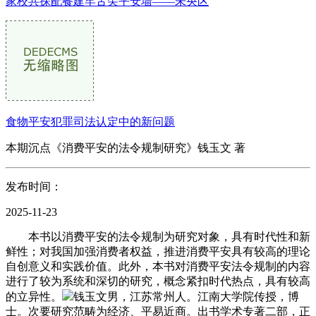
家校共探配餐建牢舌尖平安墙——未央区
食物平安犯罪司法认定中的新问题
本期沉点《消费平安的法令规制研究》钱玉文 著
发布时间：
2025-11-23
本书以消费平安的法令规制为研究对象，具有时代性和新
鲜性；对我国加强消费者权益，推进消费平安具有较高的理论
自创意义和实践价值。此外，本书对消费平安法令规制的内容
进行了较为系统和深切的研究，概念紧扣时代热点，具有较高
的立异性。
钱玉文男，江苏常州人。江南大学院传授，博
士。次要研究范畴为经济、平易近商。出书学术专著二部，正