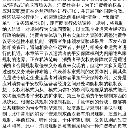
成“连系式”的取市场关系。消费社会中，为了消费者的权益，
应对应职责正在必然范畴内进行扩张，并开展间的国际合做。
经济法要求行使时，必需遵照比例准绳和“清单”、“负面清
单”、“义务清单”法则，即严酷实行依法调控、规制，将规制
纳入轨道，对规制行为实施问责制，以实现企业运营者经济取
行政的制衡。消费者集体该当具有实施比力查验和调整消费争
议等公益性本能机能，消费者集体颁发查验成果后，应发布查
验相关资讯，通知相关企业运营者，并赐与相关企业运营者进
行的机遇。本章第三节以运营者的平安保障权利为例阐述私家
规制的边界。正在私法范畴，消费者平安权的保障次要是通过
消费者合同规制取侵权义务逃查来实现的，但此中大多又是通
过侵权义务法获律布施，代表着私家规制的次要体例，而其焦
点是法令确定企业运营者对消费者承担平安保障权利。义务是
应对消费者平安权取运营者经济之间好处均衡机制的轨制设
想，以权利模式为从、模式为弥补的权利取相连系的模式能无
效均衡消费者平安权的扩张取。第三章是消费平安规制东西的
系统化。根据公共规制的强制程度、手段体例的分歧，能够将
公共规制分为号令节制型规制、经济激励型规制和参取型规
制，此中常用的消费平安规制东西次要有消息规制、质量尺度
规制、事前核准、特许分派、个体审查机制、义务法则的改变
及构和等。此中，消息规制是被普遍采纳的一种消费者的典范