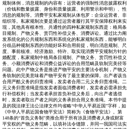
规制体例，消息规制的内容有：运营者的强制性消息披露权利
（价钱和数量披露、身份和质量披露、利用警示和申明）、性
消息的规制等。消费平安私家规制从体包罗：企业运营者、非
组织等。私家规制次要是通过运营者履行其平安保障权利来实
现，其他具有根本性、共通性的四种私家规制东西是：格局条
目规制、产物义务、赏罚性补偿义务、消费诉讼。通过比力阐
发系统化的公共规制东西和系统化的私家规制东西，能够明白
分歧品种规制东西的功能好坏和合用前提，明白消息规制、尺
度、事前核准、经济激励、特许、取实现消费平安规制方针的
婚配度，私家规制中格局条目规制、产物义务、赏罚性补偿义
务、小额消费诉讼和消费公益诉讼的合用范畴及轨制完美径等
问题。此中产物义务是推进产物平安的主要法令机制，产物义
务轨制的完美意味着产物平安有了最主要的保障。出产者该当
合用严酷义务的归责准绳，发卖者合用二元义务归责准绳。二
元义务归责准绳是指发卖者面临消费者时，发卖者必需承担先
行补偿权利；当发卖者承担首负补偿义务后，向出产者逃偿
时，发卖者取出产者之间的义务承担合用义务准绳。本书中提
及的我法律王法公法律文件均省略“中华人平易近国”字样，如
《中华人平易近国食物平安法》简称为《食物平安法》。第
148条的“首负义务制”类推合用于所有涉及消费者人身或财富
平安权的产物义务范畴，以填补法令缝隙，并同一我国司法实