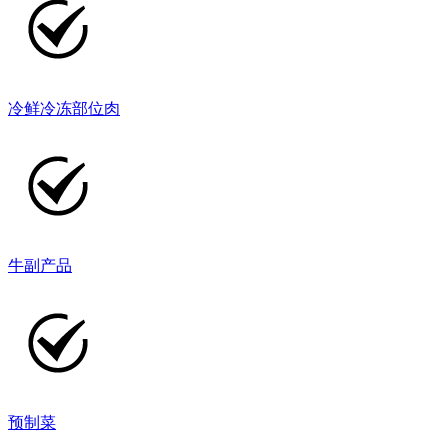
冷鲜冷冻部位肉
牛副产品
预制菜