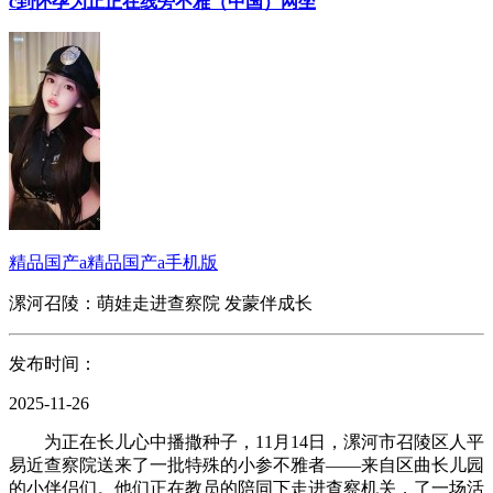
c到怀孕为止正在线旁不雅（中国）网坐
精品国产a精品国产a手机版
漯河召陵：萌娃走进查察院 发蒙伴成长
发布时间：
2025-11-26
为正在长儿心中播撒种子，11月14日，漯河市召陵区人平
易近查察院送来了一批特殊的小参不雅者——来自区曲长儿园
的小伴侣们。他们正在教员的陪同下走进查察机关，了一场活