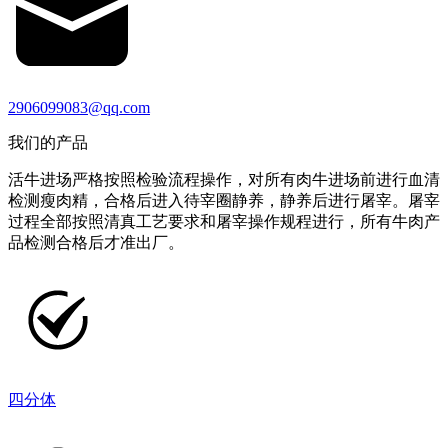
2906099083@qq.com
我们的产品
活牛进场严格按照检验流程操作，对所有肉牛进场前进行血清
检测瘦肉精，合格后进入待宰圈静养，静养后进行屠宰。屠宰
过程全部按照清真工艺要求和屠宰操作规程进行，所有牛肉产
品检测合格后才准出厂。
四分体