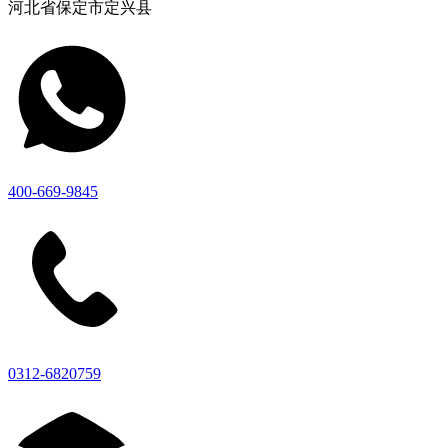
河北省保定市定兴县
400-669-9845
0312-6820759