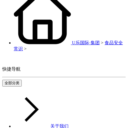
U乐国际·集团
>
食品安全
常识
>
快捷导航
全部分类
关于我们