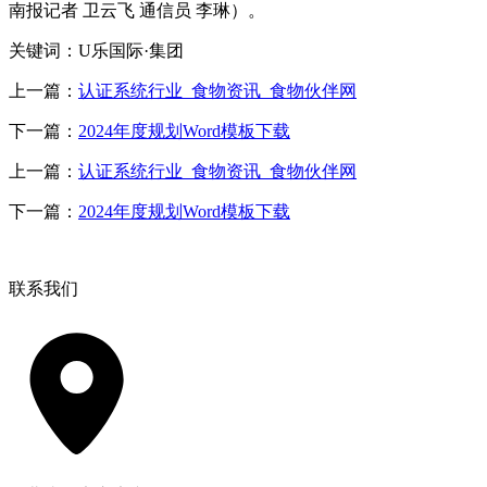
南报记者 卫云飞 通信员 李琳）。
关键词：U乐国际·集团
上一篇：
认证系统行业_食物资讯_食物伙伴网
下一篇：
2024年度规划Word模板下载
上一篇：
认证系统行业_食物资讯_食物伙伴网
下一篇：
2024年度规划Word模板下载
联系我们