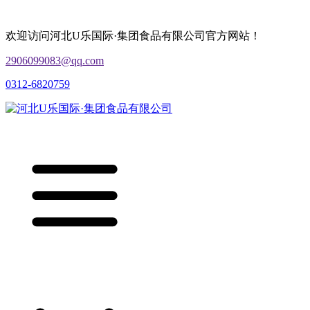
欢迎访问河北U乐国际·集团食品有限公司官方网站！
2906099083@qq.com
0312-6820759