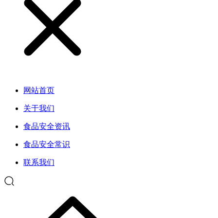
网站首页
关于我们
食品安全资讯
食品安全常识
联系我们