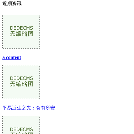
近期资讯
a content
平易近生之先：食有所安