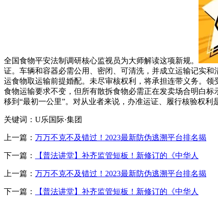
全国食物平安法制调研核心监视员为大师解读这项新规。
证。车辆和容器必需公用、密闭、可清洗，并成立运输记实和
运食物取运输前提婚配。未尽审核权利，将承担连带义务。领
食物运输要求不变，但所有散拆食物必需正在发卖场合明白标示
移到“最初一公里”。对从业者来说，办准运证、履行核验权利
关键词：U乐国际·集团
上一篇：
万万不克不及错过！2023最新防伪逃溯平台排名揭
下一篇：
【普法讲堂】补齐监管短板！新修订的《中华人
上一篇：
万万不克不及错过！2023最新防伪逃溯平台排名揭
下一篇：
【普法讲堂】补齐监管短板！新修订的《中华人