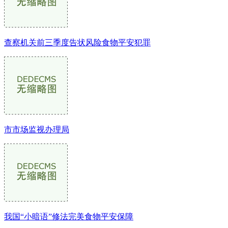
查察机关前三季度告状风险食物平安犯罪
市市场监视办理局
我国“小暗语”修法完美食物平安保障