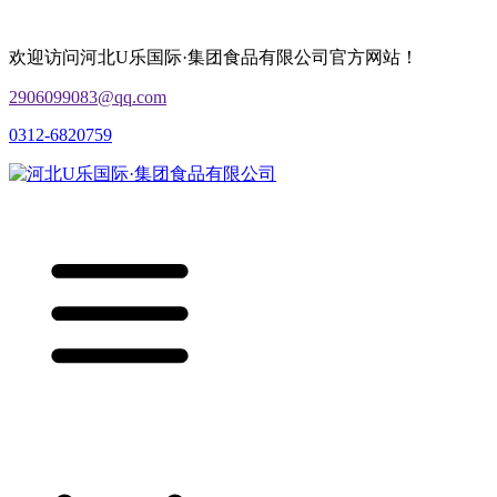
欢迎访问河北U乐国际·集团食品有限公司官方网站！
2906099083@qq.com
0312-6820759