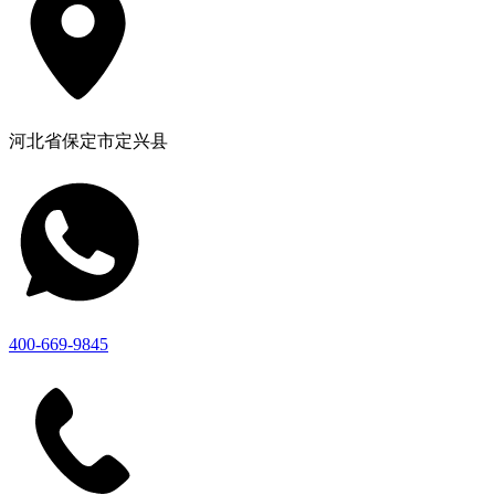
河北省保定市定兴县
400-669-9845