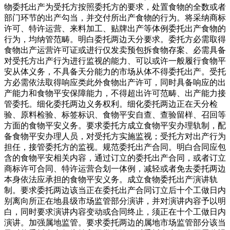
物委托出产为受托方按照委托方的要求，处置食物的全数或者
部门环节的出产勾当，并交付所出产食物的行为。将采纳商标
许可、特许运营、来料加工、贴牌出产等体例委托出产食物的
行为，均纳管范畴。明白委托两边天分要求。委托方必需取得
食物出产运营许可证或进行仅发卖预包拆食物存案、必需具备
对受托方出产行为进行监视的能力、可以或许一般履行食物平
安从体义务，不具备天分能力的市场从体不得委托出产。受托
方必需依法取得响应类此外食物出产许可，同时具备响应的出
产能力和食物平安保障能力，不得超出许可范畴、出产能力接
管委托。细化委托两边义务权利。细化委托两边正在天分检
验、原料检验、标签标识、食物平安自查、查验留样、召回等
方面的食物平安义务。要求委托方成立食物平安办理轨制，配
备食物平安办理人员，对受托方实施监视；受托方对出产行为
担任，接管委托方的监视。规范委托出产合同。明白合同应包
含的食物平安相关内容，通过订立的委托出产合同，或者订立
商标许可合同、特许运营合划一体例，减轻或者免去委托两边
本身依法应承担的食物平安义务。成立食物委托出产演讲轨
制。要求委托两边该当正在委托出产合同订立后十个工做日内
别离向所正在地县级市场监管部分演讲，并对演讲内容予以明
白，同时要求演讲内容变动或合同终止，须正在十个工做日内
演讲。加强属地监管。要求委托两边的属地市场监管部分该当