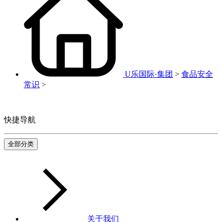
U乐国际·集团
>
食品安全
常识
>
快捷导航
全部分类
关于我们