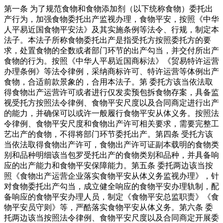
第一条 为了规范食物和食物添加剂（以下统称食物）委托出
产行为，加强食物委托出产监视办理，食物平安，按照《中华
人平易近国食物平安法》及其实施条例等法令、行规，制定本
法子。本法子所称食物委托出产是指受托方按照委托方的要
求，处置食物的全数或者部门环节的出产勾当，并交付所出产
食物的行为。按照《中华人平易近国商标法》《贸易特许运营
办理条例》等法令律例，采纳商标许可、特许运营等体例出产
食物，合适前款景象的，合用本法子。第 委托方该当依法取
得食物出产运营许可或者进行仅发卖预包拆食物存案，具备监
视受托方按照法令律例、食物平安尺度以及合同商定进行出产
的能力，并确保可以或许一般履行食物平安从体义务。按照法
令律例、食物平安尺度和食物出产许可相关要求，需要完整工
艺出产的食物，不得将部门环节委托出产。第四条 受托方该
当依法取得食物出产许可，食物出产许可证副本载明的食物类
别和品种明细该当包罗受托出产的食物类别和品种，并具备响
应的出产能力和食物平安保障能力。第五条 委托两边该当按
照《食物出产运营企业落实食物平安从体义务监视办理》，针
对食物委托出产勾当，成立健全响应的食物平安办理轨制，配
备响应的食物平安办理人员，制定《食物平安总监职责》《食
物平安员守则》等，严酷落实食物平安从体义务。第六条 委
托两边该当按照法令律例、食物平安尺度以及合同商定开展委