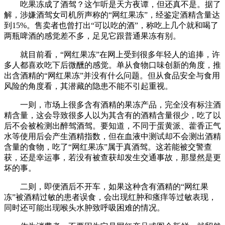
吃果冻成了酒驾？这乍听是天方夜谭，但还真不是。据了
解，涉嫌酒驾女司机所声称的“网红果冻”，经鉴定酒精含量达
到15%。售卖者也曾打出“可以吃的酒”，称吃上几个就和喝了
两瓶啤酒的感觉差不多，足见它跟普通果冻有别。
就目前看，“网红果冻”在网上受到很多年轻人的追捧，许
多人都喜欢吃下后微醺的感觉。单从食物口味创新的角度，推
出含酒精的“网红果冻”并没有什么问题。但从食品安全与食用
风险的角度看，其潜藏的隐患不能不引起重视。
一则，市场上很多含有酒精的果冻产品，完全没有标注酒
精含量，这会导致很多人以为其含有的酒精含量很少，吃了以
后不会被检测出醉驾酒驾。要知道，不同于蛋黄派、藿香正气
水等使用后会产生酒精指数，但在血液中测试却不会测出酒精
含量的食物，吃了“网红果冻”属于真酒驾。这若能被交警查
获，还是幸运事，若没有被查获却发生交通事故，那显然是更
坏的事。
二则，即便酒后不开车，如果这种含有酒精的“网红果
冻”被酒精过敏的患者误食，会出现红肿和瘙痒等过敏表现，
同时还可能出现喉头水肿致呼吸困难的情况。