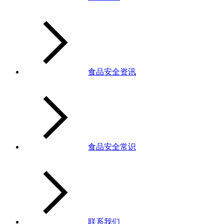
食品安全资讯
食品安全常识
联系我们