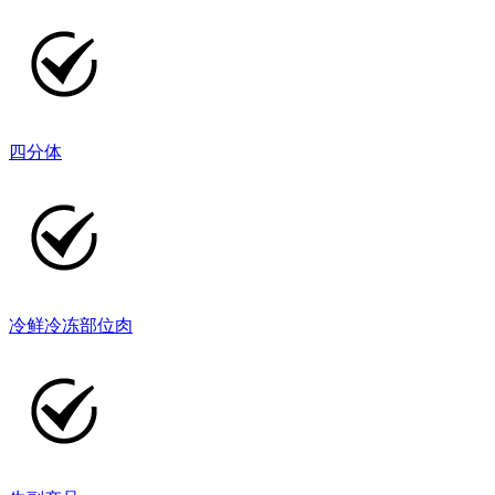
四分体
冷鲜冷冻部位肉