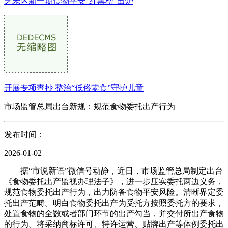
芝罘区新一期食物平安“红黑榜”出炉
开展专项查抄 整治“低俗零食”守护儿童
市场监管总局出台新规：规范食物委托出产行为
发布时间：
2026-01-02
据“市说新语”微信号动静，近日，市场监管总局制定出台
《食物委托出产监视办理法子》，进一步压实委托两边义务，
规范食物委托出产行为，出力防备食物平安风险。清晰界定委
托出产范畴。明白食物委托出产为受托方按照委托方的要求，
处置食物的全数或者部门环节的出产勾当，并交付所出产食物
的行为。将采纳商标许可、特许运营、贴牌出产等体例委托出