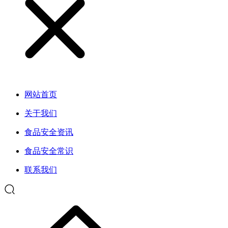
网站首页
关于我们
食品安全资讯
食品安全常识
联系我们