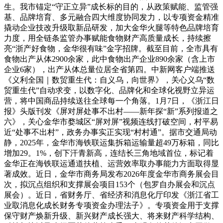
生。我市锚定“守正立异”成长标的目的，从政策赋能、监管强
基、品牌培育、多元融合四大维度协同发力，以专项资金精准
撬动企业技改升级取新品研发，加大金华火腿等特色品牌培育
力度，用全链条监管办事赋能食物财产高质量成长，持续擦
亮“浙产好食物，金华很有味”金字招牌。截至目前，全市具有
食物出产从体2900余家，此中食物出产企业890余家（含上市
企业6家），出产从体总量位居全省第四。中新网客户端推送
《义利全国｜数贸重生代：自义乌，向世界》，关心义乌“数
贸重生代”自动求变，以数字化、品牌化和全球化视野立异运
营，将中国商品持续送往全球每一个角落。1月7日，《浙江日
报》头版刊发《屏对屏处事不出村——新年探“新”系列报道之
六》，关心金华市婺城区“屏对屏”视频连线打破空间，村平易
近“处事不出村”，政务办事实正实现“村村通”。据市交通局动
静，2025年，金华市海铁联运集拆箱运输量超49万标箱，同比
增加29。1%，创下汗青新高，连结长三角地域首位，标记着
金华正在海铁联运通道扶植、运营效率取办事能力方面取得显
著成效。近日，金华市商务局发布2026年度金华市商务展会目
次，拟沉点组织和支撑展会项目153个（包罗自办展会和沉点
展会）。近日，省财务厅、省经济和消息化厅印发《浙江省工
业取消息化成长财务专项资金办理法子》。专项资金用于支撑
保守财产焕新升级、新兴财产成长强大、将来财产科学结构、