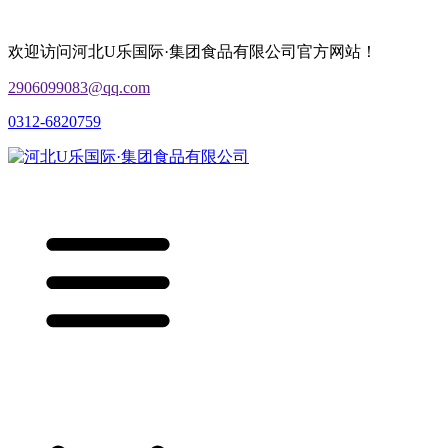
欢迎访问河北U乐国际·集团食品有限公司官方网站！
2906099083@qq.com
0312-6820759