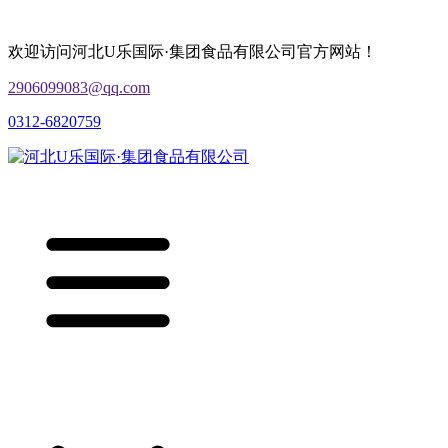
欢迎访问河北U乐国际·集团食品有限公司官方网站！
2906099083@qq.com
0312-6820759