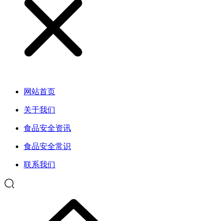
网站首页
关于我们
食品安全资讯
食品安全常识
联系我们