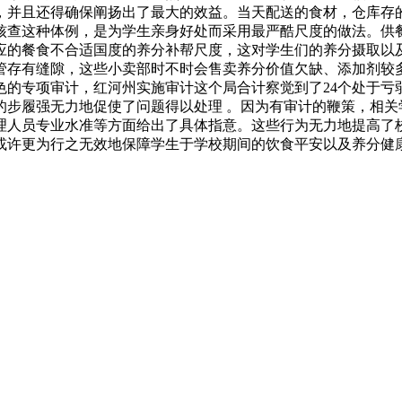
，并且还得确保阐扬出了最大的效益。当天配送的食材，仓库存
核查这种体例，是为学生亲身好处而采用最严酷尺度的做法。供
应的餐食不合适国度的养分补帮尺度，这对学生们的养分摄取以
管存有缝隙，这些小卖部时不时会售卖养分价值欠缺、添加剂较
色的专项审计，红河州实施审计这个局合计察觉到了24个处于亏
的步履强无力地促使了问题得以处理 。因为有审计的鞭策，相关
理人员专业水准等方面给出了具体指意。这些行为无力地提高了
或许更为行之无效地保障学生于学校期间的饮食平安以及养分健