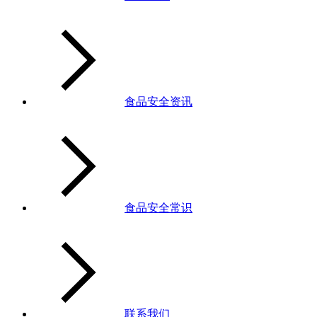
食品安全资讯
食品安全常识
联系我们