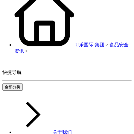
U乐国际·集团
>
食品安全
资讯
>
快捷导航
全部分类
关于我们