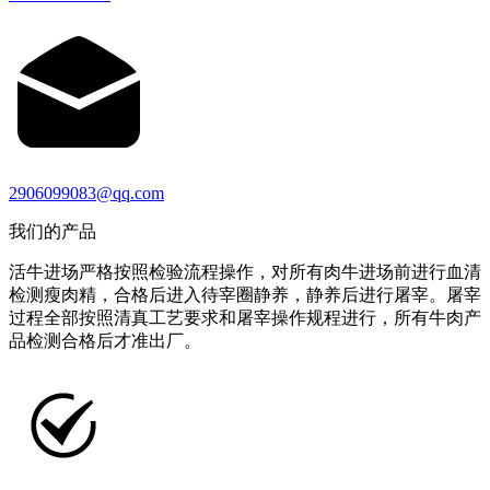
2906099083@qq.com
我们的产品
活牛进场严格按照检验流程操作，对所有肉牛进场前进行血清
检测瘦肉精，合格后进入待宰圈静养，静养后进行屠宰。屠宰
过程全部按照清真工艺要求和屠宰操作规程进行，所有牛肉产
品检测合格后才准出厂。