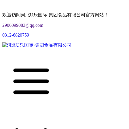
欢迎访问河北U乐国际·集团食品有限公司官方网站！
2906099083@qq.com
0312-6820759