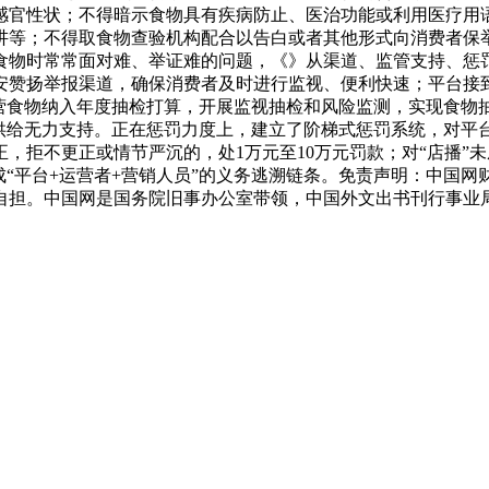
在感官性状；不得暗示食物具有疾病防止、医治功能或利用医疗用
讲等；不得取食物查验机构配合以告白或者其他形式向消费者保
食物时常常面对难、举证难的问题，《》从渠道、监管支持、惩
安赞扬举报渠道，确保消费者及时进行监视、便利快速；平台接
运营食物纳入年度抽检打算，开展监视抽检和风险监测，实现食物
者供给无力支持。正在惩罚力度上，建立了阶梯式惩罚系统，对平
，拒不更正或情节严沉的，处1万元至10万元罚款；对“店播”
成“平台+运营者+营销人员”的义务逃溯链条。免责声明：中国
担。中国网是国务院旧事办公室带领，中国外文出书刊行事业局办