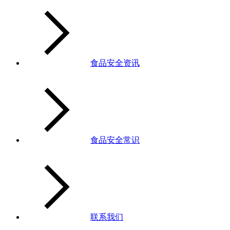
食品安全资讯
食品安全常识
联系我们