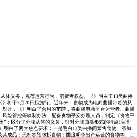
从体义务，规范运营行为，消费者权益。《》明白了13类曲播
》将于3月20日起施行。近年来，食物成为电商曲播带货的从
。对此，《》明白了合用的范畴，将曲播电商平台运营者、曲播
、风险管控等轨制办法，配备食物平安办理人员，制定《食物平
田”；区分了分歧从体的义务，针对分歧曲播形式的特点(店播
》明白了两大焦点要求：一是明白13类曲播间禁售食物，添加
及其成品；无标签预包拆食物；国度明令出产运营的食物等。二