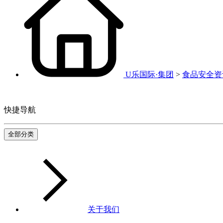
U乐国际·集团
>
食品安全资
快捷导航
全部分类
关于我们