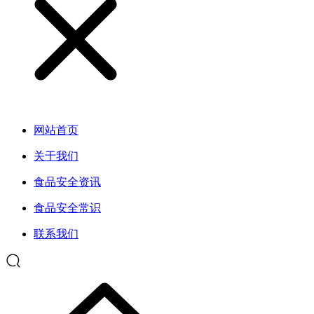
网站首页
关于我们
食品安全资讯
食品安全常识
联系我们