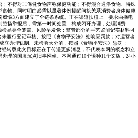
语；不得对非保健食物声称保健功能；不得混合通俗食物、特殊
举食物。同时明白必需以显著体例提醒间接关系消费者身体健康
罚威慑3方面建立了全链条系统。正在渠道扶植上，要求曲播电
到赞扬举报后，需第一时间处置，构成闭环办理，处理消费
抽检品类全笼盖、风险早发觉；监管部分的手艺监测记实材料可
台未履行登记审核、按照《食物平安法》处响应罚款；对运营者
未成立办理轨制、未检验天分的，按照《食物平安法》惩罚；
网财经转载此文目标正在于传送更多消息，不代表本网的概念和立
理的国度沉点旧事网坐。本网通过10个语种11个文版，24小