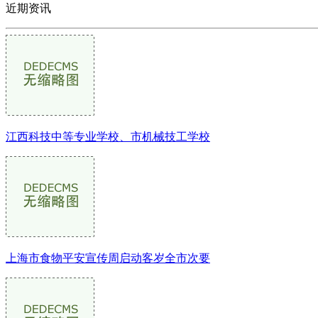
近期资讯
江西科技中等专业学校、市机械技工学校
上海市食物平安宣传周启动客岁全市次要