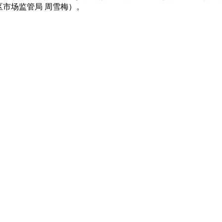
区市场监管局 周雪梅）。