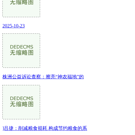
2025-10-23
株洲公益诉讼查察：擦亮“神农福地”的
]吕捷：削减粮食损耗 构成节约粮食的系