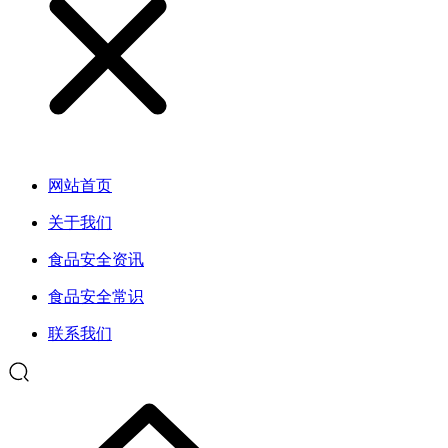
网站首页
关于我们
食品安全资讯
食品安全常识
联系我们