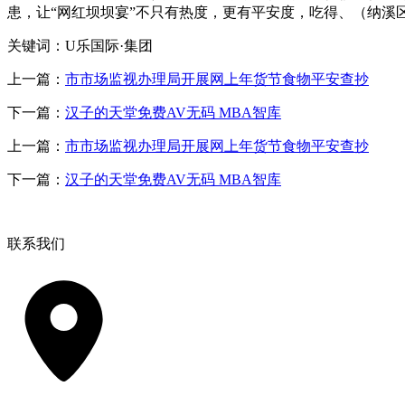
患，让“网红坝坝宴”不只有热度，更有平安度，吃得、（纳溪
关键词：U乐国际·集团
上一篇：
市市场监视办理局开展网上年货节食物平安查抄
下一篇：
汉子的天堂免费AV无码 MBA智库
上一篇：
市市场监视办理局开展网上年货节食物平安查抄
下一篇：
汉子的天堂免费AV无码 MBA智库
联系我们