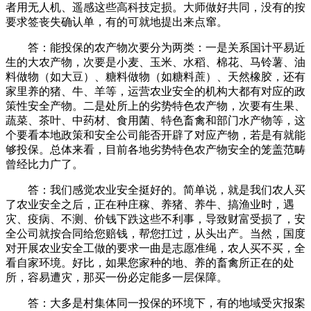
者用无人机、遥感这些高科技定损。大师做好共同，没有的按
要求签丧失确认单，有的可就地提出来点窜。
答：能投保的农产物次要分为两类：一是关系国计平易近
生的大农产物，次要是小麦、玉米、水稻、棉花、马铃薯、油
料做物（如大豆）、糖料做物（如糖料蔗）、天然橡胶，还有
家里养的猪、牛、羊等，运营农业安全的机构大都有对应的政
策性安全产物。二是处所上的劣势特色农产物，次要有生果、
蔬菜、茶叶、中药材、食用菌、特色畜禽和部门水产物等，这
个要看本地政策和安全公司能否开辟了对应产物，若是有就能
够投保。总体来看，目前各地劣势特色农产物安全的笼盖范畴
曾经比力广了。
答：我们感觉农业安全挺好的。简单说，就是我们农人买
了农业安全之后，正在种庄稼、养猪、养牛、搞渔业时，遇
灾、疫病、不测、价钱下跌这些不利事，导致财富受损了，安
全公司就按合同给您赔钱，帮您扛过，从头出产。当然，国度
对开展农业安全工做的要求一曲是志愿准绳，农人买不买，全
看自家环境。好比，如果您家种的地、养的畜禽所正在的处
所，容易遭灾，那买一份必定能多一层保障。
答：大多是村集体同一投保的环境下，有的地域受灾报案