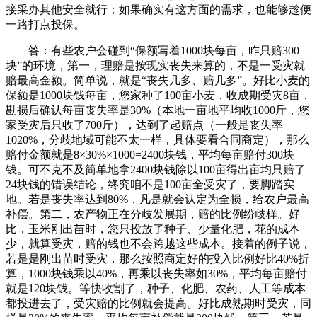
接采办其他安全就行；如果确实有这方面的需求，也能够趁便
一路打点投保。
答：有些农户会碰到“保额写着1000块每亩，咋只赔300
块”的环境，第一，理赔是按现实丧失来算的，不是一受灾就
赔最高金额。简单说，就是“丧失几多、赔几多”。好比小麦的
保额是1000块钱每亩，您家种了100亩小麦，收成期受灾8亩，
勘损后确认每亩丧失率是30%（本地一亩地平均收1000斤，您
家受灾后只收了700斤），达到了起赔点（一般是丧失率
1020%，分歧地域可能不太一样，具体要看合同商定），那么
赔付金额就是8×30%×1000=2400块钱，平均每亩赔付300块
钱。可不克不及简单地拿2400块钱除以100亩得出亩均只赔了
24块钱的错误结论，终究咱不是100亩全受灾了，要脚踏实
地。若是丧失率达到80%，凡是就会认定为全损，给农户最高
补偿。第二，农产物正在分歧发展期，赔的比例纷歧样。好
比，玉米刚出苗时，您只投放了种子、少量化肥，花的成本
少，就算受灾，赔的钱也不会跨越这些成本。接着的例子说，
若是是刚出苗时受灾，那么按照商定好的投入比例好比40%折
算，1000块钱乘以40%，再乘以丧失率如30%，平均每亩赔付
就是120块钱。等快收割了，种子、化肥、农药、人工等成本
都投进去了，受灾赔的比例就会提高。好比成熟期时受灾，同