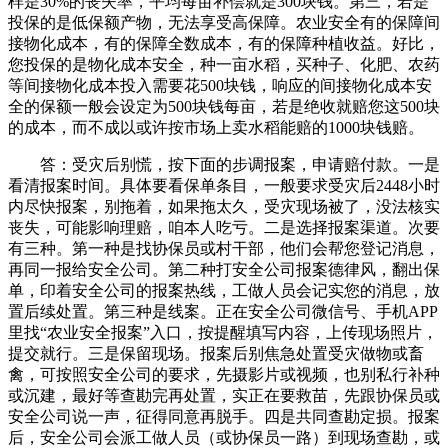
样是30%的丧失率，平均每亩补偿就是300块钱。第三，若是
投保的是低保额产物，无法享受高保障。农业安全有的保障间
接物化成本，有的保障全数成本，有的保障种植收益。好比，
您投保的是物化成本安全，种一亩水稻，买种子、化肥、农药
等间接物化成本投入需要花500块钱，响应的间接物化成本安
全的保额一般会设定为500块钱每亩，若是绝收就赔您这500块
的成本，而不成以或许按市场上卖水稻能赔的1000块钱赔。
答：受灾后别慌，按下面的步调报案，申请赔付款。一是
看清报案时间。具体要看保单条目，一般要求受灾后2448小时
内尽快报案，别拖着，如果拖太久，受灾现场被了，没法核实
丧失，可能影响理赔，咱本人吃亏。二是选择报案渠道。次要
有三种。第一种是找协保员或村干部，他们会帮您登记消息，
再同一报给安全公司。第二种打安全公司报案德律风，翻出保
单，印着安全公司的报案热线，工做人员会记实您的消息，放
置后续处置。第三种是线案。正在安全公司微信号、手机APP
里找“农业安全报案”入口，按提醒填写内容，上传现场照片，
提交就行。三是保留现场。报案后别焦急处置受灾做物或畜
禽，可按照安全公司的要求，先摄影片或视频，也别私行补种
或沉建，最好等查勘完再处置，实正在要救苗，先跟协保员或
安全公司说一声，征得同意再脱手。四是共同查勘定损。报案
后，安全公司会派工做人员（或协保员一路）到现场查勘，或