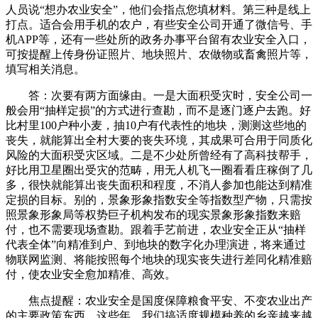
人员说“想办农业安全”，他们会指点您填材料。第三种是线上
打点。适合会用手机的农户，有些安全公司开通了微信号、手
机APP等，还有一些处所的政务办事平台留有农业安全入口，
可按提醒上传身份证照片、地块照片、农做物或畜禽照片等，
填写相关消息。
答：次要有两方面缘由。一是大面积受灾时，安全公司一
般会用“抽样定损”的方式进行查勘，而不是逐门逐户去跑。好
比村里100户种小麦，抽10户有代表性的地块，测测这些地的
丧失，就能算出全村大要的丧失环境，其成果可合用于同质化
风险的大面积受灾区域。二是不少处所曾经有了高科技帮手，
好比用卫星圈出受灾的范畴，用无人机飞一圈看看庄稼倒了几
多，很快就能算出丧失面积和程度，不消人参加也能达到精准
定损的目标。别的，景象形象指数安全等指数型产物，只需按
照景象形象局等权势巨子机构发布的现实景象形象指数来赔
付，也不需要现场查勘。跟着手艺前进，农业安全正从“抽样
代表全体”向精准到户、到地块的数字化办理演进，将来通过
物联网监测、将能按照每个地块的现实丧失进行差同化精准赔
付，使农业安全愈加精准、高效。
焦点提醒：农业安全是国度保障粮食平安、不变农业出产
的主要政策东西。这些年，我们搞适度规模种养的乡亲越来越