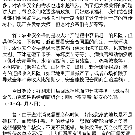
多，对农业安全的需求也越来越强烈。为了把大师关怀的问题
讲大白，帮乡亲们吃透这项政策、用好这项福利，我们结合财
务部和金融监管总局相关司局一路拾掇了这份十问十答的宣传
材料。现正在发给大师，但愿对乡亲们有所帮帮。
答：农业安全保的是农人出产过程中容易赶上的风险，但
具体保啥、不保啥，必然要看安全合同里的商定。一般环境
下，农业安全次要是保天然灾祸（像大雨淹了庄稼、风灾刮倒
大棚、下冰雹砸了果子、冻坏麦苗等等）、病虫害和动物疫病
（像小麦赤霉病、水稻稻瘟病，还有猪瘟、、鸡新城疫等）、
不测变乱（像泥石流、山体滑坡、爆炸、野活泼物损毁）等；
有的还保收入风险（如果地里产量减产了，或者市场价跌了，
导致全年种养收入比预期少，安全能按照合同商定赔差额）。
今日导读：好利来门店回应掉地面包售卖事务；958克礼
盒仅33克坚果系经销商组合；网红“霉豆腐”能安心吃吗？
（2026年1月27日）。
答：由于查对消息需要必然时间。好比您家的地块是不是
确权了、面积够不敷、种的啥做物，想保的猪能否够月份等，
这些都要逐个核实，不克不及犯错。集体投保的安全公司还得
把投保名单公示3天，让大师看看有没有问题，有的还需要跟