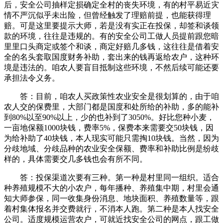
后，安全公司抽样定损确定全村的丧失环境，有的村平易近灾
情不严沉似乎未出险，但曾经触发了理赔前提，也能获得理
赔。可是这里要提示大师，若是没有实正在投保，却签和谈领
款的环境，往往是违规的。有的安全公司工做人员提前跟您暗
里里口头商定或签个和谈，商定好赔几多钱，这往往是借着安
全的名头套取国度财务补助，套出来的钱再返给农户，这种环
境是违法的。咱农人要盲目抵制这些环境，不然后续可能还要
承担法令义务。
答：目前，咱农人买政策性农业安全是很划算的，由于咱
农人交的保费里，大部门都是国度和处所给的补助，多的能补
到80%以至90%以上，少的也补到了3050%。好比您种小麦，
一亩地保额1000块钱，费率5%，保费本来需要交50块钱，因
为给补助了40块钱，本人现实可能只需掏10块钱。当然，因为
分歧地域、分歧品种的农业安全保额、费率和补助比例是纷歧
样的，具体需要交几多钱也会有所不同。
答：投保渠道次要有三种。第一种是村里同一组织。适合
种养殖规模不大的小农户，每年播种、养殖集中期，村里会通
知大师参保，同一收集身份消息、地块面积、养殖数量等，跟
着村集体报名并交费就行，不消本人跑。第二种是本人找安全
公司。适度规模运营农户，可就近找安全公司的网点，跟工做