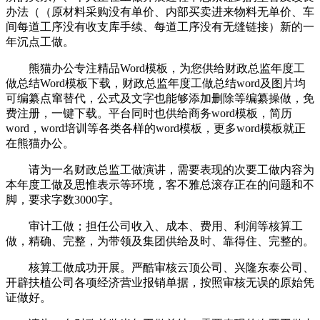
办法（（原材料采购没有单价、内部买卖进来物料无单价、车
间每道工序没有收支库手续、每道工序没有无缝链接）新的一
年沉点工做。
熊猫办公专注精品Word模板，为您供给财政总监年度工
做总结Word模板下载，财政总监年度工做总结word及图片均
可编纂点窜替代，公式及文字也能够添加删除等编纂操做，免
费注册，一键下载。平台同时也供给商务word模板，简历
word，word培训等各类各样的word模板，更多word模板就正
在熊猫办公。
请为一名财政总监工做演讲，需要表现的次要工做内容为
本年度工做及思惟表示等环境，客不雅总滚存正在的问题和不
脚，要求字数3000字。
审计工做；担任公司收入、成本、费用、利润等核算工
做，精确、完整，为带领及集团供给及时、靠得住、完整的。
核算工做成功开展。严酷审核云顶公司、兴隆东泰公司、
开辟扶植公司各项经济营业报销单据，按照审核无误的原始凭
证做好。