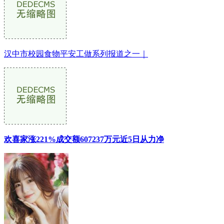
汉中市校园食物平安工做系列报道之一｜
欢喜家涨221%成交额607237万元近5日从力净