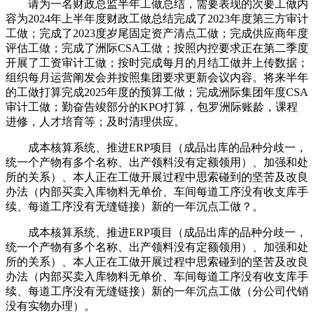
请为一名财政总监半年工做总结，需要表现的次要工做内
容为2024年上半年度财政工做总结完成了2023年度第三方审计
工做；完成了2023度岁尾固定资产清点工做；完成供应商年度
评估工做；完成了洲际CSA工做；按照内控要求正在第二季度
开展了工资审计工做；按时完成每月的月结工做并上传数据；
组织每月运营阐发会并按照集团要求更新会议内容。将来半年
的工做打算完成2025年度的预算工做；完成洲际集团年度CSA
审计工做；勤奋告竣部分的KPO打算，包罗洲际账龄，课程
进修，人才培育等；及时清理供应。
成本核算系统、推进ERP项目（成品出库的品种分歧一，
统一个产物有多个名称、出产领料没有定额领用）、加强和处
所的关系）、本人正在工做开展过程中思索碰到的坚苦及改良
办法（内部买卖入库物料无单价、车间每道工序没有收支库手
续、每道工序没有无缝链接）新的一年沉点工做？。
成本核算系统、推进ERP项目（成品出库的品种分歧一，
统一个产物有多个名称、出产领料没有定额领用）、加强和处
所的关系）、本人正在工做开展过程中思索碰到的坚苦及改良
办法（内部买卖入库物料无单价、车间每道工序没有收支库手
续、每道工序没有无缝链接）新的一年沉点工做（分公司代销
没有实物办理）。