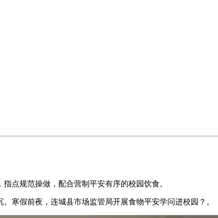
指点规范操做，配合营制平安有序的校园饮食。
。寒假前夜，连城县市场监管局开展食物平安学问进校园？。