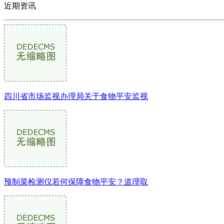
近期资讯
四川省市场监视办理局关于食物平安监视
预制菜检测仪若何保障食物平安？道理取