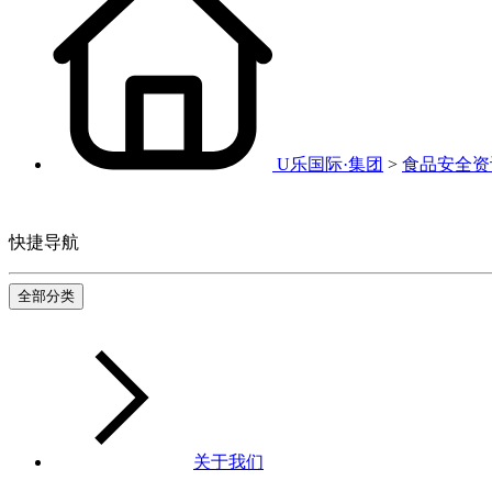
U乐国际·集团
>
食品安全资
快捷导航
全部分类
关于我们