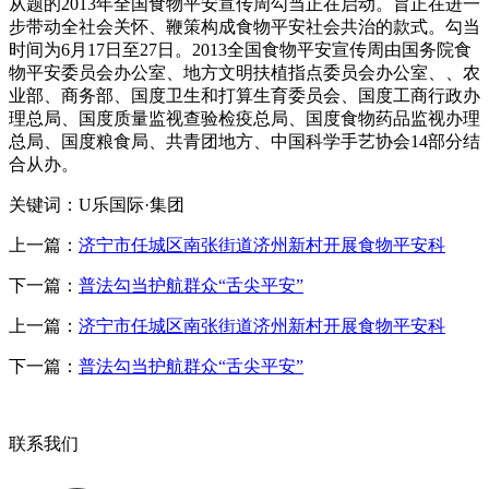
从题的2013年全国食物平安宣传周勾当正在启动。旨正在进一
步带动全社会关怀、鞭策构成食物平安社会共治的款式。勾当
时间为6月17日至27日。2013全国食物平安宣传周由国务院食
物平安委员会办公室、地方文明扶植指点委员会办公室、、农
业部、商务部、国度卫生和打算生育委员会、国度工商行政办
理总局、国度质量监视查验检疫总局、国度食物药品监视办理
总局、国度粮食局、共青团地方、中国科学手艺协会14部分结
合从办。
关键词：U乐国际·集团
上一篇：
济宁市任城区南张街道济州新村开展食物平安科
下一篇：
普法勾当护航群众“舌尖平安”
上一篇：
济宁市任城区南张街道济州新村开展食物平安科
下一篇：
普法勾当护航群众“舌尖平安”
联系我们