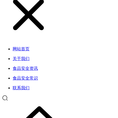
网站首页
关于我们
食品安全资讯
食品安全常识
联系我们