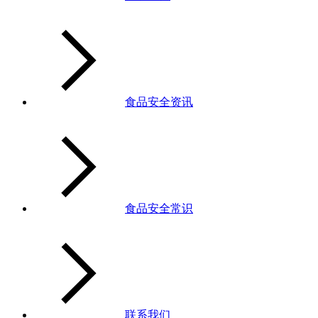
食品安全资讯
食品安全常识
联系我们