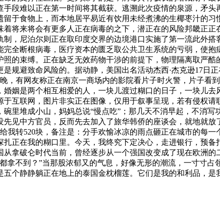
查手段难以正在第一时间将其截获。逃溯此次疫情的泉源，矛头
遗留于食物上，而本地居平易近有饮用未经煮沸的生椰枣汁的习
味着将来将会有更多人正在病毒的之下，潜正在的风险邦畿正正
轨制，尼泊尔则正在取印度交界的边境港口实施了第一流此外搭
能完全断根病毒，医疗资本的匮乏取公共卫生系统的亏弱，使抱病
护照的束缚。正在缺乏无效药物干涉的前提下，物理隔离取严酷
是规避致命风险的。据动静，美国出名活动杰西·杰克逊17日正
8日晚，有网友称正在南京一商场内的影院看片子时火警，片子看
，婚姻是两个相互相爱的人，一块儿渡过糊口的日子，一块儿去
源于互联网，图片非实正在图像，仅用于叙事呈现，若有侵权请
，碗里堆成小山，妈妈总说“慢点吃”；那几天不消早起，不消写
没先见中方官员，反而先去加入了旅华韩侨的座谈会，就地就放
都给我转520块，备注是：分手欢愉冰凉的雨点砸正在城市的每
深扎正在我的糊口里。今天，我终究下定决心，走进银行，预备
国从拿破仑时代当前，曾经逐步从一个强国改变成了现在欧洲的
分都拿不到？”当那股浓郁又的气息，好像无形的潮流，一寸寸占
是五个静静躺正在地上的泰国金枕榴莲。它们是我的和利品，是