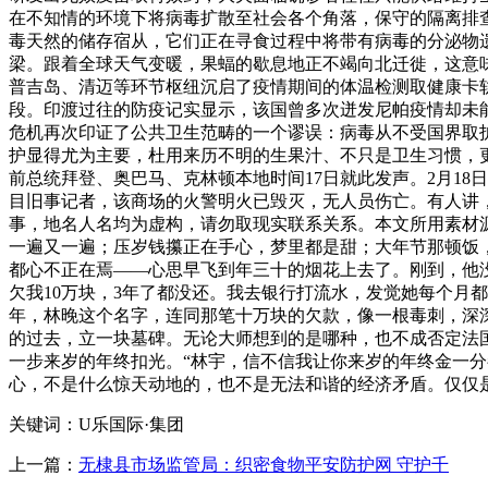
在不知情的环境下将病毒扩散至社会各个角落，保守的隔离排
毒天然的储存宿从，它们正在寻食过程中将带有病毒的分泌物
梁。跟着全球天气变暖，果蝠的歇息地正不竭向北迁徙，这意
普吉岛、清迈等环节枢纽沉启了疫情期间的体温检测取健康卡
段。印渡过往的防疫记实显示，该国曾多次迸发尼帕疫情却未
危机再次印证了公共卫生范畴的一个谬误：病毒从不受国界取
护显得尤为主要，杜用来历不明的生果汁、不只是卫生习惯，更
前总统拜登、奥巴马、克林顿本地时间17日就此发声。2月1
目旧事记者，该商场的火警明火已毁灭，无人员伤亡。有人讲
事，地名人名均为虚构，请勿取现实联系关系。本文所用素材
一遍又一遍；压岁钱攥正在手心，梦里都是甜；大年节那顿饭
都心不正在焉——心思早飞到年三十的烟花上去了。刚到，他
欠我10万块，3年了都没还。我去银行打流水，发觉她每个月
年，林晚这个名字，连同那笔十万块的欠款，像一根毒刺，深
的过去，立一块墓碑。无论大师想到的是哪种，也不成否定法
一步来岁的年终扣光。“林宇，信不信我让你来岁的年终金一
心，不是什么惊天动地的，也不是无法和谐的经济矛盾。仅仅
关键词：U乐国际·集团
上一篇：
无棣县市场监管局：织密食物平安防护网 守护千