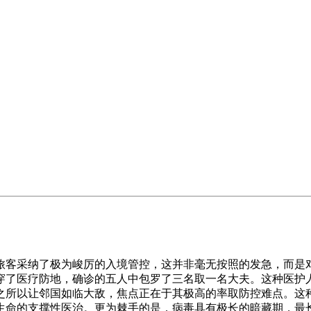
客采纳了极为峻厉的入境管控，这并非毫无按照的发急，而是对
穿了医疗防地，确诊的五人中包罗了三名取一名大夫。这种医护
之所以让邻国如临大敌，焦点正在于其极高的率取防控难点。这种
命的支撑性医治。更为棘手的是，病毒具有极长的暗藏期，最长