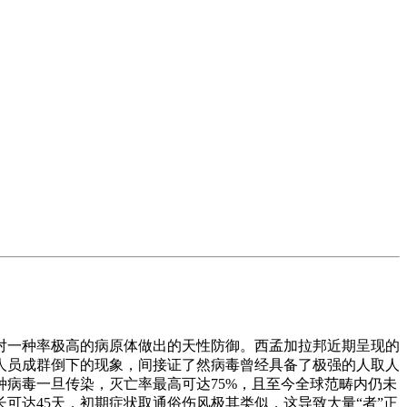
一种率极高的病原体做出的天性防御。西孟加拉邦近期呈现的
人员成群倒下的现象，间接证了然病毒曾经具备了极强的人取人
病毒一旦传染，灭亡率最高可达75%，且至今全球范畴内仍未
可达45天，初期症状取通俗伤风极其类似，这导致大量“者”正