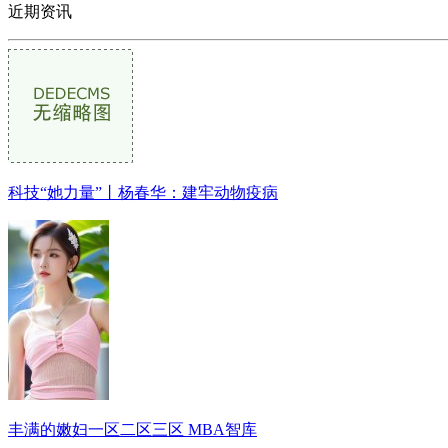
近期资讯
科技“她力量”丨杨春华：建牢动物疫病
丰满的嫩妇一区二区三区 MBA智库