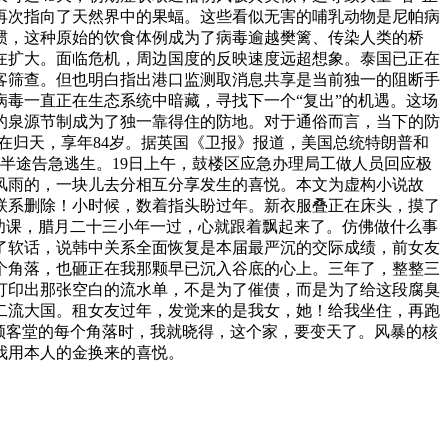
再次指向了天然界中的果蝠。这些看似无害的哺乳动物是尼帕病
惯，这种原始的饮食体例成为了病毒逾越樊篱、传染人类的桥
在扩大。面临危机，周边国度的反映速度远超想象。泰国已正在
客筛查。但也明白指出港口监测取消息共享是当前独一的阻断手
毒一直正在生态系统中暗藏，寻找下一个“复出”的机遇。这场
的泉源节制成为了独一靠得住的防地。对于通俗而言，当下的防
在归天，享年84岁。据英国《卫报》报道，美国总统特朗普和
到半途告急逃生。19日上午，鼓楼区应急办理局工做人员回应极
风雨的，一块儿去分相互分享发生的喜悦。本文为虚构小说故
联系删除！小时候，数着指头盼过年。新衣服叠正在床头，摸了
功课，腊月二十三小年一过，心就跟着飘起来了。仿佛做什么事
了软话，说韩中关系全面恢复是本届最严沉的交际成绩，前女友
一个角落，也砸正在我那颗早已沉入谷底的心上。三年了，整整三
打印出那张空白的流水单，不是为了催债，而是为了给这段腐臭
二流大国。租女友过年，发觉来的是我女，她！给我坐住，再跑
领客堂的每个角落时，我就晓得，这个家，要变天了。风暴的核
我用本人的金换来的喜悦。