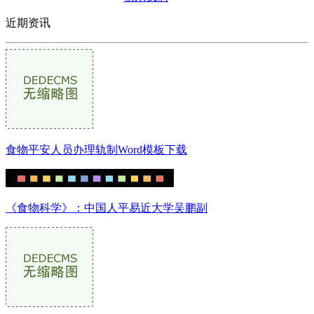
近期资讯
食物平安人员办理轨制Word模板下载
《食物科学》：中国人平易近大学吴鹏副