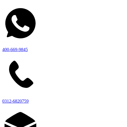
400-669-9845
0312-6820759