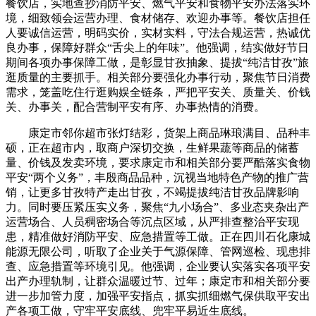
餐饮店，实地查抄消防平安、燃气平安和食物平安办法落实环
境，细致领会运营办理、食材储存、欢迎办事等。餐饮店担任
人要诚信运营，明码实价，实材实料，守法合规运营，热诚优
良办事，保障好群众“舌尖上的年味”。他强调，结实做好节日
期间各项办事保障工做，是彰显甘孜抽象、提拔“纯洁甘孜”旅
逛质量的主要抓手。相关部分要强化办事行动，聚焦节日消费
需求，笼盖吃住行逛购娱全链条，严把平安关、质量关、价钱
关、办事关，配合营制平安有序、办事热情的消费。
康定市邻你超市张灯结彩，货架上商品琳琅满目、品种丰
硕，正在超市内，取商户深切交换，生鲜果蔬等商品的储蓄
量、价钱及发卖环境，要求康定市和相关部分要严酷落实食物
平安“两个义务”，丰殷商品品种，沉视当地特色产物的推广营
销，让更多甘孜特产走出甘孜，不竭提拔纯洁甘孜品牌影响
力。同时要压紧压实义务，聚焦“九小场合”、多业态夹杂出产
运营场合、人员稠密场合等沉点区域，从严排查整治平安现
患，精准做好消防平安、应急措置等工做。正在四川石化康城
能源无限公司，听取了企业关于气源保障、管网巡检、现患排
查、应急措置等环境引见。他强调，企业要认实落实各项平安
出产办理轨制，让群众温暖过节、过年；康定市和相关部分要
进一步加管力度，加强平安指点，抓实抓细燃气保供取平安出
产各项工做，守牢平安底线、兜牢平易近生底线。