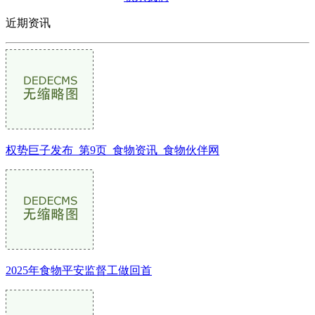
近期资讯
权势巨子发布_第9页_食物资讯_食物伙伴网
2025年食物平安监督工做回首