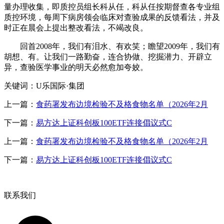
量办理收集，即质控员组长科从任，科从任按期督查各专业组
质控环境，每周下病房领会临床对查验成果的反馈看法，并及
时正在晨会上提出整改看法，不竭改良。
回首2008年，我们有泪水、有欢笑；瞻望2009年，我们有
胡想、有。让我们一路勤奋，连合协做、挖掘潜力、开辟立
异，查验医学事业的明天必然愈加夸姣。
关键词：U乐国际·集团
上一篇：
食药署发布边境检验不及格食物名单（2026年2月
下一篇：
易方达上证科创板100ETF连接倡议式C
上一篇：
食药署发布边境检验不及格食物名单（2026年2月
下一篇：
易方达上证科创板100ETF连接倡议式C
联系我们