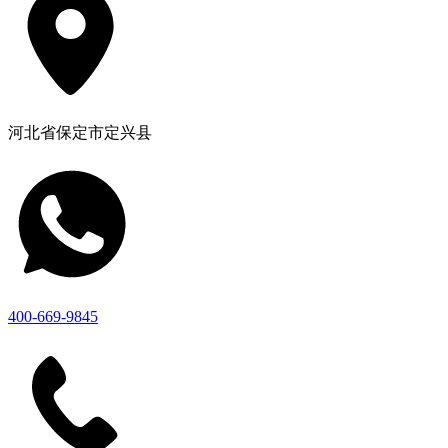
河北省保定市定兴县
400-669-9845