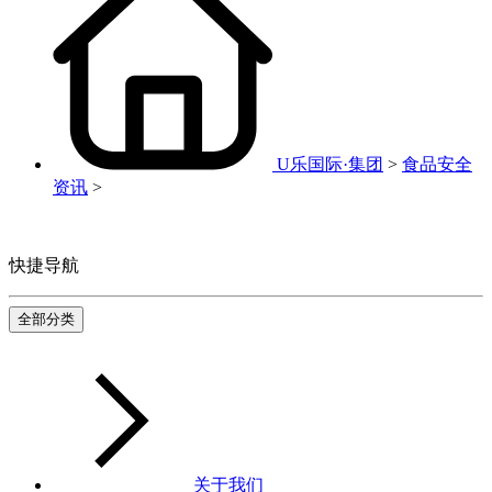
U乐国际·集团
>
食品安全
资讯
>
快捷导航
全部分类
关于我们