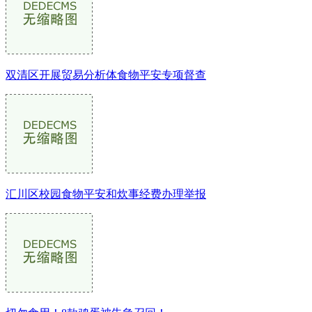
双清区开展贸易分析体食物平安专项督查
汇川区校园食物平安和炊事经费办理举报