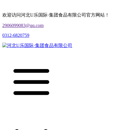
欢迎访问河北U乐国际·集团食品有限公司官方网站！
2906099083@qq.com
0312-6820759