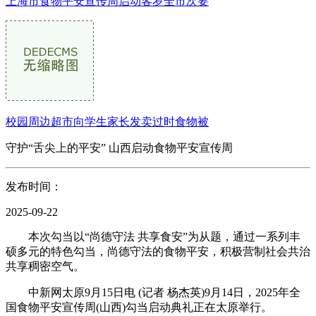
上海市食物平安宣传周启动客岁全市次要
校园周边超市向学生家长发卖过时食物被
守护“舌尖上的平安” 山西启动食物平安宣传周
发布时间：
2025-09-22
本次勾当以“尚德守法 共享食安”为从题，通过一系列丰
硕多元的特色勾当，尚德守法的食物平安，积极营制社会共治
共享稠密空气。
中新网太原9月15日电 (记者 杨杰英)9月14日，2025年全
国食物平安宣传周(山西)勾当启动典礼正在太原举行。