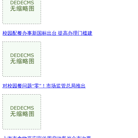
校园配餐办事新国标出台 提高办理门槛建
对校园餐问题“零”！市场监管总局推出