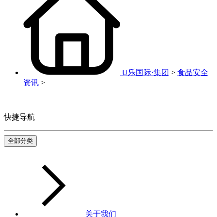
U乐国际·集团
>
食品安全
资讯
>
快捷导航
全部分类
关于我们