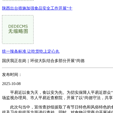
陕西出台措施加强食品安全工作开展“十
统一辣条标准 让吃货吃上定心丸
国庆我正在岗｜环侦大队结合多部分开展“尚德
发布时间：
2025-10-08
平易近以食为天，食以安为先。为切实保障人平易近群众“舌
场监视办理局、市人平易近查察院，开展了以“尚德守法，共享
此次勾当中，宣传查抄组拔取了有节日特色和风俗特色的食
提及卫生前提等方面进行查抄。同时，对食物运营商户开展诚