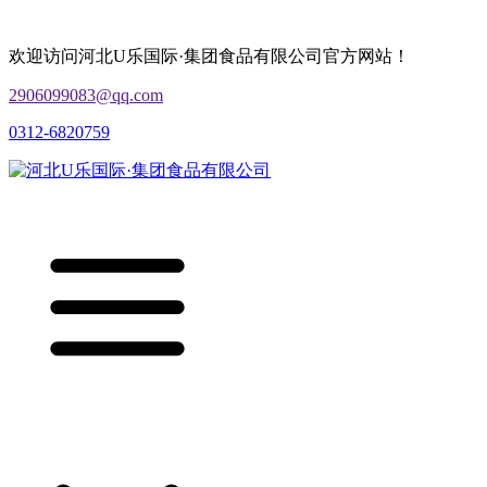
欢迎访问河北U乐国际·集团食品有限公司官方网站！
2906099083@qq.com
0312-6820759