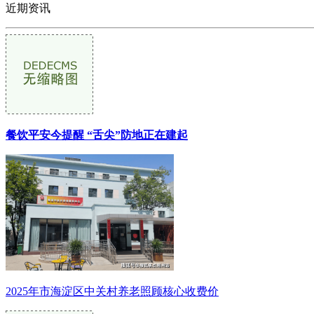
近期资讯
餐饮平安今提醒 “舌尖”防地正在建起
2025年市海淀区中关村养老照顾核心收费价