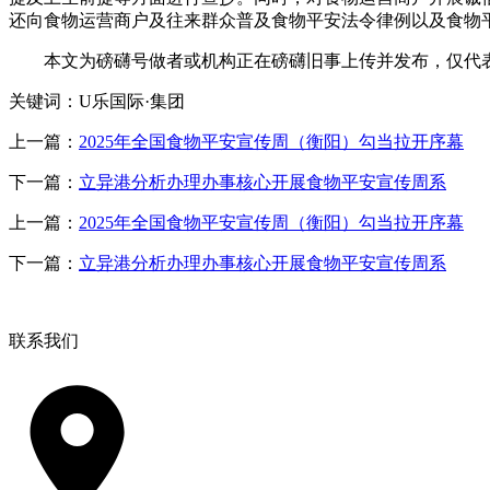
还向食物运营商户及往来群众普及食物平安法令律例以及食物
本文为磅礴号做者或机构正在磅礴旧事上传并发布，仅代表
关键词：U乐国际·集团
上一篇：
2025年全国食物平安宣传周（衡阳）勾当拉开序幕
下一篇：
立异港分析办理办事核心开展食物平安宣传周系
上一篇：
2025年全国食物平安宣传周（衡阳）勾当拉开序幕
下一篇：
立异港分析办理办事核心开展食物平安宣传周系
联系我们