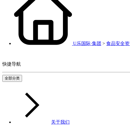
U乐国际·集团
>
食品安全资
快捷导航
全部分类
关于我们