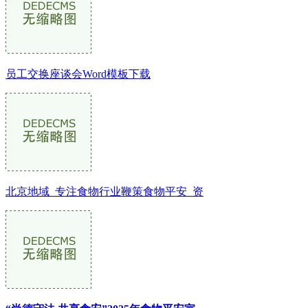
员工交换座谈会Word模板下载
北京地域_专注食物行业鞭策食物平安_资