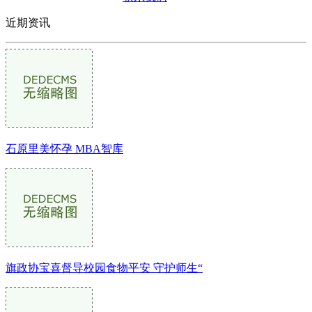
近期资讯
石原里美怀孕 MBA智库
旗政协宝喜督导校园食物平安 守护师生“