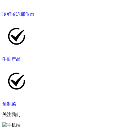
冷鲜冷冻部位肉
牛副产品
预制菜
关注我们