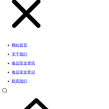
网站首页
关于我们
食品安全资讯
食品安全常识
联系我们