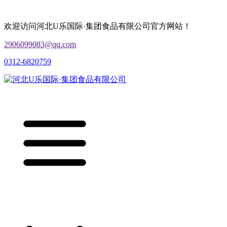
欢迎访问河北U乐国际·集团食品有限公司官方网站！
2906099083@qq.com
0312-6820759