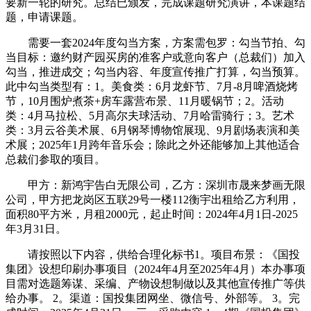
要新一轮的研究。总结已颁发，完成课题研究演讲，本课题结
题，申请课题。
需要一套2024年度勾当方案，方案需包罗：勾当节拍、勾
当目标：邀约财产园买房的准客户或意向客户（总裁们）加入
勾当，推进成交；勾当内容、年度宣传推广打算，勾当预算。
此中勾当类型有：1。美食类：6月龙虾节、7月-8月啤酒烧烤
节，10月围炉煮茶+房车露营布景、11月暖锅节；2。活动
类：4月马拉松、5月高尔夫球活动、7月哈雷骑行；3。艺术
类：3月云谷美术展、6月钢琴博物馆展现、9月剧场表演和美
术展；2025年1月跨年音乐会；除此之外还能够加上其他适合
总裁们参取的项目。
甲方：新鸿宇告白无限公司，乙方：深圳市晟来梦画无限
公司，甲方把龙岗区五联29号一楼112衡宇出租给乙方利用，
面积80平方米，月租2000元，起止时间：2024年4月1日-2025
年3月31日。
请按照以下内容，供给合理化标书1。项目布景：《国投
集团》设想印刷办事项目（2024年4月至2025年4月）本办事项
目需对选题筹谋、采编、产物设想制做以及其他宣传推广等供
给办事。 2。渠道：国投集团网坐、微信号、外部等。 3。完