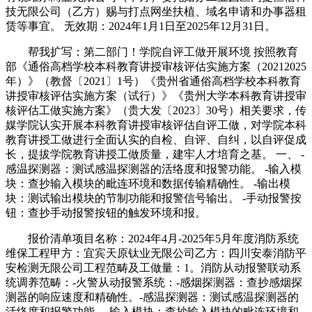
技无限公司（乙方）赐与打点网坐扶植、域名申请和办事器租
赁等事宜。 无效期：2024年1月1日至2025年12月31日。
帮我扩写：第二部门！学院自评工做开展环境 按照教育
部《通俗高档学校本科教育讲授审核评估实施方案（20212025
年）》（教督〔2021〕1号）《贵州省通俗高档学校本科教育
讲授审核评估实施方案（试行）》《贵州大学本科教育讲授审
核评估工做实施方案》（贵大发〔2023〕30号）相关要求，传
媒学院认实开展本科教育讲授审核评估自评工做，对学院本科
教育讲授工做进行全面认实的自检、自评、自纠，以自评促成
长，提拔学院教育讲授工做质量，建牢人才培育之基。 一、 -
感温探测器：测试感温探测器的活络度和报警功能。 -输入模
块：查抄输入模块的毗连环境和数据传输精确性。 -输出模
块：测试输出模块的节制功能和报警信号输出。 -手动报警按
钮：查抄手动报警按钮的触发环境和报。
报价清单项目名称：2024年4月-2025年5月年度消防系统
维保工程甲方：宜宾天原钛业无限公司乙方：四川安泰消防平
安检测无限公司工程范畴及工做量：1。消防从动报警联动系
统调养范畴：-火警从动报警系统：-感烟探测器：查抄感烟探
测器的响应速度和精确性。-感温探测器：测试感温探测器的
活络度和报警功能。-输入模块：查抄输入模块的毗连环境和