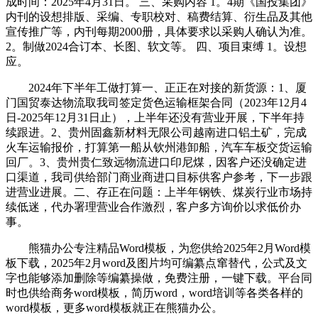
成时间：2025年4月31日。 三、采购内容 1。4期《国投集团》
内刊的设想排版、采编、专职校对、稿费结算、衍生品及其他
宣传推广等，内刊每期2000册，具体要求以采购人确认为准。
2。制做2024合订本、长图、软文等。 四、项目束缚 1。设想
应。
2024年下半年工做打算一、正正在对接的新货源：1、厦
门国贸泰达物流取我司签定货色运输框架合同（2023年12月4
日-2025年12月31日止），上半年还没有营业开展，下半年持
续跟进。2、贵州固鑫新材料无限公司越南进口铝土矿，完成
火车运输报价，打算第一船从钦州港卸船，汽车车板交货运输
回厂。3、贵州贵仁致远物流进口印尼煤，因客户还没确定进
口渠道，我司供给部门商业商进口目标供客户参考，下一步跟
进营业进展。二、存正在问题：上半年钢铁、煤炭行业市场持
续低迷，代办署理营业合作激烈，客户多方询价以求低价办
事。
熊猫办公专注精品Word模板，为您供给2025年2月Word模
板下载，2025年2月word及图片均可编纂点窜替代，公式及文
字也能够添加删除等编纂操做，免费注册，一键下载。平台同
时也供给商务word模板，简历word，word培训等各类各样的
word模板，更多word模板就正在熊猫办公。