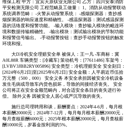
维保工程 甲方：宜宾天原钛业无限公司 乙方：四川安泰消防
平安检测无限公司 工程范畴及工做量： 1。消防从动报警联动
系统调养范畴： -火警从动报警系统： -感烟探测器：查抄感
烟探测器的响应速度和精确性。 -感温探测器：测试感温探测
器的活络度和报警功能。 -输入模块：查抄输入模块的毗连环
境和数据传输精确性。 -输出模块：测试输出模块的节制功能
和报警信号输出。 -手动报警按钮：查抄手动报警按钮的触发
环境和报。
大D冷机安全理赔安全单 被保人：王一凡 -车商标：冀
A0L88R 车辆类型：[冷藏车] 策动机号：[77611486] 车架号：
[LVBV3JBB2RY005896] 安全类型：冷机理赔安全 安全刻日：
[2024年6月2日]至[2025年6月2日] 安全金额：人平易近币伍拾
万元整（500，000） 安全义务 本安全承担因被安全冷机设备
发生毛病或导致车内货色损坏，导致的间接经济丧失。 安全
公司将正在安全金额范畴内，对合适安全条目的丧失进行补
偿。 除外义务 因被安全人居心或严沉导致的丧失。
施行总司理聘用和谈，薪酬要点：2024年4-6月，每月根
本薪酬20000元；2024年7-12月，每月每月根本薪酬20000元，
每月查核薪酬6000元；2025年根本薪酬20000元，每月查核薪
酬10000元，岁暮金按利润的5%。