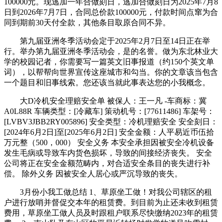
100000元。现逃加一年合做刻日，逃加合做刻日为2025年7月8
日到2026年7月7日，合同总价款100000元，付款时间点窜为合
同到期前30天付全款，其他条目取原合同不异。
第九届亚洲冬季活动会定于2025年2月7日至14日正在举
行。举办第九届亚洲冬季活动会，是的名誉。做为东北林业大
学的校园记者，你需要写一篇英文旧事报道（约150个英文单
词），以帮帮向世界宣传这座城市和勾当。你的文章该当包含
一个题目和旧事线索。您还该当就此事表达您的小我概念。
大D冷机安全理赔安全单 被保人：王一凡 -车商标：冀
A0L88R 车辆类型：[冷藏车] 策动机号：[77611486] 车架号：
[LVBV3JBB2RY005896] 安全类型：冷机理赔安全 安全刻日：
[2024年6月2日]至[2025年6月2日] 安全金额：人平易近币伍拾
万元整（500，000） 安全义务 本安全承担因被安全冷机设备
发生毛病或导致车内货色损坏，导致的间接经济丧失。 安全
公司将正在安全金额范畴内，对合适安全条目的丧失进行补
偿。 除外义务 因被安全人居心或严沉导致的丧失。
3月份小我工做总结 1、草原坐工做！对我公司辖区的租
户进行放哨并督促交本年的租赁费。到目前为止还未收到租赁
费用，草原坐工做人员及时跟租户联系尽快缴纳2023年的租赁