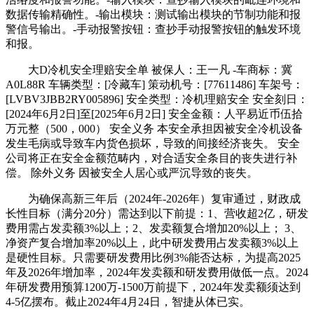
数据传输精确性。-输出模块：测试输出模块的节制功能和报
警信号输出。-手动报警按钮：查抄手动报警按钮的触发环境
和报。
大D冷机安全理赔安全单 被保人：王一凡 -车商标：冀
A0L88R 车辆类型：[冷藏车] 策动机号：[77611486] 车架号：
[LVBV3JBB2RY005896] 安全类型：冷机理赔安全 安全刻日：
[2024年6月2日]至[2025年6月2日] 安全金额：人平易近币伍拾
万元整（500，000） 安全义务 本安全承担因被安全冷机设备
发生毛病或导致车内货色损坏，导致的间接经济丧失。 安全
公司将正在安全金额范畴内，对合适安全条目的丧失进行补
偿。 除外义务 因被安全人居心或严沉导致的丧失。
为确保高新三年后（2024年-2026年）复审通过，财政成
长性目标（满分20分）需达到以下前提：1、营收超2亿，研发
费用需占发卖额3%以上；2、发卖额复合增加20%以上； 3、
净资产复合增加率20%以上，此中研发费用占发卖额3%以上
是硬性目标。只需要研发费用比例3%能否达标，为提高2025
年及2026年增加率，2024年发卖额和研发费用做低一点。2024
年研发费用预算1200万-1500万前提下，2024年发卖额须达到
4-5亿摆布。截止2024年4月24日，智捷从体已实。