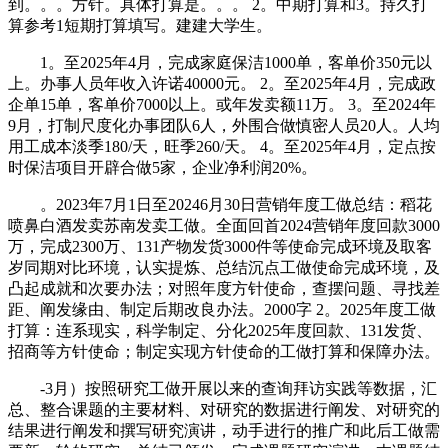
到。。。方针。具体打算是。。。 2。中期打算和3。持久打
算参考1短期打算填写。建建大学生。
1。至2025年4月，完成家庭保洁1000单，客单价350元以
上。办事人员年收入许诺40000元。 2。至2025年4月，完成政
企单15单，客单价7000以上。或年发卖额11万。 3。至2024年
9月，打制尺度化办事团队6人，外围合做慎密人员20人。人均
用工成本淡季180/天，旺季260/天。 4。至2025年4月，定点按
时保洁项目开辟合做5家，企业净利润20%。
。2023年7月1日至20246月30日营销年度工做总结：稻花
喷鼻白酒发卖苏南发卖工做。全面回首2024营销年度回款3000
万，完成2300万、131产物发货3000件等使命完成环境及取客
岁同期对比环境，认实提炼、总结沉点工做使命完成环境，及
凸起成就和次要办法；对照年度方针使命，查摆问题、寻找差
距、阐发缘由、制定后期改良办法。2000字 2。2025年度工做
打算：连系现实，科学制定、分化2025年度回款、131发货、
招商等方针使命；制定实现方针使命的工做打算和保障办法。
-3月）按照研究工做开展以来的查询拜访实践等数据，汇
总、整合课题的主要材料、对研究的数据进行阐发、对研究的
结果进行阐发和撰写研究演讲，动手进行的推广和此后工做需