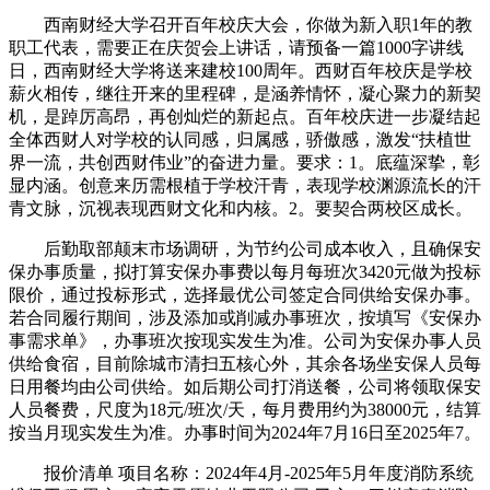
西南财经大学召开百年校庆大会，你做为新入职1年的教
职工代表，需要正在庆贺会上讲话，请预备一篇1000字讲线
日，西南财经大学将送来建校100周年。西财百年校庆是学校
薪火相传，继往开来的里程碑，是涵养情怀，凝心聚力的新契
机，是踔厉高昂，再创灿烂的新起点。百年校庆进一步凝结起
全体西财人对学校的认同感，归属感，骄傲感，激发“扶植世
界一流，共创西财伟业”的奋进力量。要求：1。底蕴深挚，彰
显内涵。创意来历需根植于学校汗青，表现学校渊源流长的汗
青文脉，沉视表现西财文化和内核。2。要契合两校区成长。
后勤取部颠末市场调研，为节约公司成本收入，且确保安
保办事质量，拟打算安保办事费以每月每班次3420元做为投标
限价，通过投标形式，选择最优公司签定合同供给安保办事。
若合同履行期间，涉及添加或削减办事班次，按填写《安保办
事需求单》，办事班次按现实发生为准。公司为安保办事人员
供给食宿，目前除城市清扫五核心外，其余各场坐安保人员每
日用餐均由公司供给。如后期公司打消送餐，公司将领取保安
人员餐费，尺度为18元/班次/天，每月费用约为38000元，结算
按当月现实发生为准。办事时间为2024年7月16日至2025年7。
报价清单 项目名称：2024年4月-2025年5月年度消防系统