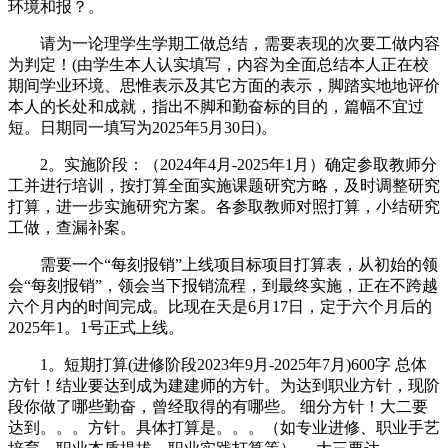
环境和报？。
请为一论理学生学期工做总结，需要表现的次要工做内容
为判定！(由学生本人认实填写，内容为全面总结本人正在校
期间学业环境、思惟表示及其它方面的表示，脚踏实地地评价
本人的长处和成就，指出不脚和勤奋标的目的，篇幅不宜过
短。日期同一填写为2025年5月30日)。
2。实施阶段：（2024年4月-2025年1月）确定参取教师分
工并进行培训，按打算全面实施课题研究方略，及时调整研究
打算，进一步实施研究方案。各参取教师对照打算，小结研究
工做，查漏补案。
需要一个“每刻报销”上线项目标项目打算表，从初始的领
会“每刻报销”，领会当下报销流程，到最终实施，正在不跨越
六个月内的时间完成。比现在天是6月17日，定于六个月后的
2025年1。1号正式上线。
1。短期打算(进修阶段2023年9月-2025年7月)600字 总体
方针！结业要达到成为建建师的方针。为达到职业方针，现阶
段你做了哪些勤奋，曾经取得的有哪些。 细分方针！大二要
达到。。。方针。具体打算是。。。（如专业进修、职业手艺