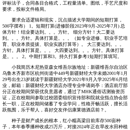
评标法子，合同条目合格式，工程量清单。图纸，手艺尺度和
要求，投标文件格局。
要求合适逻辑和现实，沉点描述大学期间的短期打算，
500字摆布） 1。短期打算(进修阶段2023年9月-2025年7月) 总
体方针！结业要达到。。。方针。 细分方针！大二要达
到。。。方针。具体打算是。。。（如专业进修、职业手艺培
育、职业本质提拔、职业实践打算等）。 大三要达到。。。
方针。具体打算是。。。 大四要达到。。。方针。具体打算
是。。。 2。中期打算和3。持久打算参考1短期打算填写。
小我简历木尼热亚森女维吾尔族地址：新疆维吾尔自治区
乌鲁木齐新市区杭州街道中449号新疆财经大学未婚2001年1月
29号出生23岁就读于新疆财经大学2021年9月入学2025年6月结
业，邮箱：新疆财经大学酒店办理专业申请岗亭：酒店前厅部
分正在校期间荣获优良意愿者，通过了MHK通俗话测验资历
证，正在校期间参取过校团委组织宣传部和院就业指点协会部
长一职，正在校期间储蓄了专业学问，性格开畅活跃，擅长活
跃氛围，乐于帮人，喜好交友伴侣康莱德酒店前？。
种子是财产成长的根本，红小糯高梁目前库存500亩种
子，本年春季播种收成25万斤，对接2024年正在旱改水田种植