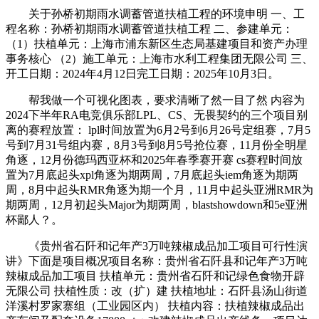
关于孙桥初期雨水调蓄管道扶植工程的环境申明 一、工
程名称：孙桥初期雨水调蓄管道扶植工程 二、参建单元：
（1）扶植单元：上海市浦东新区生态局基建项目和资产办理
事务核心 （2）施工单元：上海市水利工程集团无限公司 三、
开工日期：2024年4月12日完工日期：2025年10月3日。
帮我做一个可视化图表，要求清晰了然一目了然 内容为
2024下半年RA电竞俱乐部LPL、CS、无畏契约的三个项目别
离的赛程放置： lpl时间放置为6月2号到6月26号定组赛，7月5
号到7月31号组内赛，8月3号到8月5号抢位赛，11月份全明星
角逐，12月份德玛西亚杯和2025年春季赛开赛 cs赛程时间放
置为7月底起头xpl角逐为期两周，7月底起头iem角逐为期两
周，8月中起头RMR角逐为期一个月，11月中起头亚洲RMR为
期两周，12月初起头Major为期两周，blastshowdown和5e亚洲
杯鄙人？。
《贵州省石阡和记年产3万吨辣椒成品加工项目可行性演
讲》下面是项目概况项目名称：贵州省石阡县和记年产3万吨
辣椒成品加工项目 扶植单元：贵州省石阡和记绿色食物开辟
无限公司 扶植性质：改（扩）建 扶植地址：石阡县汤山街道
洋溪村罗家寨组（工业园区内） 扶植内容：扶植辣椒成品出