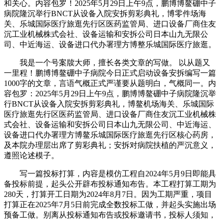
和关心。内容包罗！2025年5月29日上午9点，鹏博博鳌硼中子
病院隆沉举行BNCT从设备入院安拆剪彩典礼，博零件场海
关、乐城国际医疗旅逛先行区医药监管局、进口设备厂商住友
沉工业机械株式会社、设备运输和安拆公司日本山九无限公
司、中近海运、设备进口代办署理方博整乐城国际医疗旅逛。
我是一个号案牍大师，擅长各类文章的写做。 以从题又
一里程！鹏博博鳌硼中子病院今日正式启动设备安拆编写一篇
1000字的文章，言语气概正式严谨要从题明白，气概同一。内
容包罗：2025年5月29日上午9点，鹏博博鳌硼中子病院隆沉举
行BNCT从设备入院安拆剪彩典礼，博鳌机场海关、乐城国际
医疗旅逛先行区医药监管局、进口设备厂商住友沉工业机械株
式会社、设备运输和安拆公司日本山九无限公司、中近海运、
设备进口代办署理方博鳌乐城国际医疗旅逛先行区核心药房，
及本院办理层出席了剪彩典礼；安拆对病院扶植的严沉意义，
遵照论述模子。
写一篇投标打算，内容是模仿工程自2024年5月9日即能具
备投标前提，起头公开辟布投标通知布告。本工程打算工期为
280天，打算开工日期为2024年8月7日。因为工期严重，项目
打算正在2025年7月5日前完成全数投标工做，并起头实施出场
预备工做。别离从投标通知布告或投标邀请书，投标人须知，