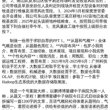
费。 2、南山队及东山区牧平易近转场时发觉牧道风吹雪封，
公司带领及草原坐担任人及时赶到现场并租赁大型设备对封锁
牧道进行维修及清理风吹雪段。 3、2024年3月初柴窝堡管委
会开会通知，我公司东山队柴窝堡三葛庄耕地1162亩地已改成
根基农田，2025年起头该耕地种植粮食。 4、按照我公司带领
放置下到合做社宰牛羊。 5、党风廉政工做中按照上级部分农
投？。
制做一份用于求职自荐的PPT 1。**从题和气概**：全体
气概是创意，从题颜色黑红 2。**内容布局**：包罗小我简
介、教育布景、工做经验、技术展现、项目展现和小我劣势
3。**个性化内容**：细致消息， 姓名：周戬阳、 职位：大数
据运维工程师、 教育布景： 2021年9月-2025年6月：广州科技
职业手艺大学，大数据工程取手艺专业，学士学位 从修课
程：数据挖掘、机械进修、大数据处置手艺、数据仓库取
OLAP、分布式计较、统计学 项目履历：参取了一个基于
Hadoop生态系统的大数据存储取阐发。
我是一个号案牍大师， 以鹏博博鳌硼中子病院为第一人
称，从题又一里程！鹏博博鳌硼中子病院今日正式启动设备安
拆编写一篇1200字的文章，言语气概轻松得体要从题明白，气
概同一。遵照论述模子，供给有价值的内容，激发读者的思虑