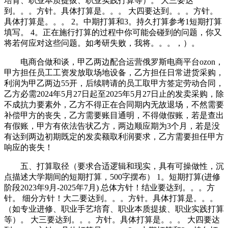
培育、职业本质提拔、职业实践打算等）。 大三要达
到。。。方针。具体打算是。。。 大四要达到。。。方针。
具体打算是。。。 2。中期打算和3。持久打算参考1短期打算
填写。 4。正在施行打算的过程中你可能会碰到的问题，你又
将若何应对这些问题。如考研失败，我将。。。，）。
电商合做和谈，甲乙两边配合运营俄罗斯电商平台ozon，
甲方担任员工工资发放取场地设备，乙方担任日常进货采购，
利润为甲乙两边55开，后续聘请的员工取甲方签定劳动合同，
乙方必需2024年5月27日起至2025年5月27日止的发卖采购，除
不成抗力要素外，乙方不得正在合同期内无故退场，不然需要
补偿甲方的丧失，乙方需要账目通明，不得做假账，若是查出
有假账，甲方有依法告状乙方，两边顺应期为3个月，若是没
有达到两边初期既定的发卖额取利润要求，乙方需要担任甲方
响应的丧失！
五、打算取径（要求合适逻辑和现实，具有可操做性，沉
点描述大学期间的短期打算，500字摆布） 1。短期打算(进修
阶段2023年9月-2025年7月) 总体方针！结业要达到。。。方
针。 细分方针！大二要达到。。。方针。具体打算是。。。
（如专业进修、职业手艺培育、职业本质提拔、职业实践打算
等）。 大三要达到。。。方针。具体打算是。。。 大四要达