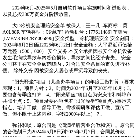
2024年6月-2025年5月自研软件项目实施时间和进度表，
以及总投380万资金分阶段放置。
大D冷机安全理赔安全单 被保人：王一凡 -车商标：冀
A0L88R 车辆类型：[冷藏车] 策动机号：[77611486] 车架号：
[LVBV3JBB2RY005896] 安全类型：冷机理赔安全 安全刻日：
[2024年6月2日]至[2025年6月2日] 安全金额：人平易近币伍拾
万元整（500，000） 安全义务 本安全承担因被安全冷机设备
发生毛病或导致车内货色损坏，导致的间接经济丧失。 安全
公司将正在安全金额范畴内，对合适安全条目的丧失进行补
偿。 除外义务 因被安全人居心或严沉导致的丧失。
“阳光驿坐”项目（儿童办事项目）的年度工做打算（要求
表现：1。项目方针；2。时间为2024年5月至2025年10月；3。
要包含每季度打算；4。“阳光驿坐”项目点为安庆市和蚌埠市
共40个点；5。项目录要内容包罗“阳光驿坐”项目点办事运营
指点、培训工做、督导工做、需求调研和评估工做、宣传工
做。但不限于上述内容。字数2000字以上）？。
弥补和谈，原合同是《滴滴坐牌营业合做和谈》。原合同
的合做刻日为2024年5月8日到2025年7月7日，合同总价款