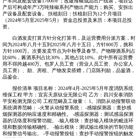
产车间及配套设备17000㎡；改建辣椒成品出产线条，项目达
产后可构成年产3万吨辣椒系列产物出产能力；购买、安拆出
产设备及配套设备。 扶植刻日：扶植刻日为12个月项目
（2024年5月至2025年5月） 资金总投资及来历：本项目总投
资。
白酒发卖打算方针分化打算书，及运营费用分派方案，时
间为2024年八月十五到2025年八月十五日，方针800万，挑和
方针1000万。次要发卖节点为中秋季及春节。产物聊酒系列占
比60%，酱酒系列占比30%，其他占比10%。此中所有运营费
用不得跨越400万。包罗人员工资（营业人员工资、办公室人
员工资）、励、房租、产物发卖搭赠，门店陈列励，品鉴酒，
品鉴会。
报价清单 项目名称：2024年4月-2025年5月年度消防系统
维保工程 甲方：宜宾天原钛业无限公司 乙方：四川安泰消防
平安检测无限公司 工程范畴及工做量： 1。消防从动报警联动
系统调养范畴： -火警从动报警系统： -感烟探测器：查抄感
烟探测器的响应速度和精确性。 -感温探测器：测试感温探测
器的活络度和报警功能。 -输入模块：查抄输入模块的毗连环
境和数据传输精确性。 -输出模块：测试输出模块的节制功能
和报警信号输出。 -手动报警按钮：查抄手动报警按钮的触发