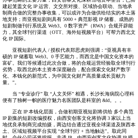
建起笼盖文化 IP 运营、文交所对接、区域协会联动、当地承
制商合做的完整办事收集，可以或许为合做供给结实的本土落
地支持；而亚视短剧则具有 5000 + 典范影视 IP 储蓄、成熟的
短剧制做刊行系统及 Web3。0 数字资产（RWA）合规开辟能
力，其全球刊行渠道（OTT、海外短视频平台）可帮力西北文
化 IP 国际。
亚视短剧代表人 / 授权代表郑思虎则强调：“亚视具有丰
硕的 IP 储蓄取 Web3。0 手艺能力，而西北是中国文化资本的
富矿。我们等候通过此次合做，将的合规运营经验取全球刊行
劣势，取西北的本土资本深度融合，配合摸索文化财产数字
化、本钱化的新范式，为中国文化财产高质量成长贡献力
量。”。
当 “专业诊疗” 取 “人文关怀” 相遇，长沙长海病院心理科
便有了独树一帜的医疗魅力名医团队是科室的 &ld。。。
正在 IP 本钱化层面，合做初期亚视短剧将供给 多个典范
IP 剧集的短剧改编授权，由西安创客文化将协调 3 家以上当
地优良承制商完成拍摄，两边结合通过亚视全球渠道及陕西本
土、区域短视频平台实现 “全球刊行 + 当地触达”。取此同
时，合伙公司还将挖掘、非遗 IP，由西安创客文化协调 IP 授