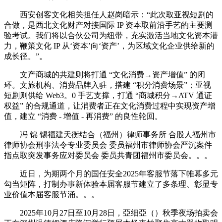
西安创客文化相关担任人赵岗暗示：“此次取亚视短剧的
合做，是西北文化财产对接国际 IP 资本取前沿手艺的主要测
验考试。我们将以合伙公司为纽带，充实激活当地文化资本潜
力，鞭策文化 IP 从‘资本’向‘资产’，为区域文化企业供给新的
成长径。”。
文产商城的共建则将打通 “文化消费→资产增值” 的闭
环。文旅机构、消费品牌入驻，搭建 “积分消费场景”；亚视
短剧则供给 Web3。0 手艺支撑，打通 “商城积分→ATV 通证
权益” 的合规通道，让消费者正在文化消费过程中实现资产增
值，建立 “消费 - 增值 - 再消费” 的良性轮回。
冯 锦 锡福建天衡结合（福州）律师事务所 合股人福州市
律师协会刑事法令专业委员会 委员福州市律师协会严沉案件
指点取突发事务应对委员会 委员共青团福州市委员会。。。
近日，为期两个月的国任安全2025年客服节落下帷幕多元
勾当矩阵，打制办事新体验本届客服节建立了多条理、彰显专
业价值本届客服节涌。。。
2025年10月27日至10月28日，亞细亞（）秋季夜场拍卖会