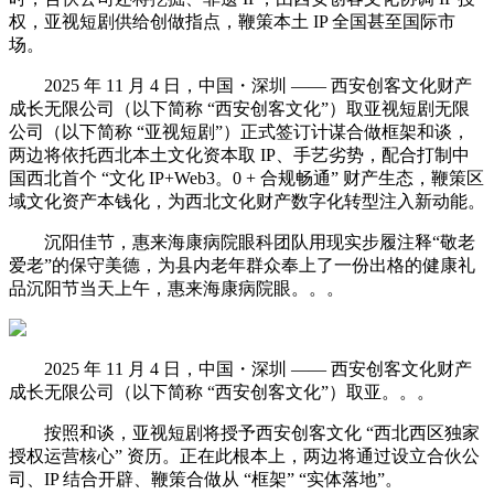
权，亚视短剧供给创做指点，鞭策本土 IP 全国甚至国际市
场。
2025 年 11 月 4 日，中国・深圳 —— 西安创客文化财产
成长无限公司（以下简称 “西安创客文化”）取亚视短剧无限
公司（以下简称 “亚视短剧”）正式签订计谋合做框架和谈，
两边将依托西北本土文化资本取 IP、手艺劣势，配合打制中
国西北首个 “文化 IP+Web3。0 + 合规畅通” 财产生态，鞭策区
域文化资产本钱化，为西北文化财产数字化转型注入新动能。
沉阳佳节，惠来海康病院眼科团队用现实步履注释“敬老
爱老”的保守美德，为县内老年群众奉上了一份出格的健康礼
品沉阳节当天上午，惠来海康病院眼。。。
2025 年 11 月 4 日，中国・深圳 —— 西安创客文化财产
成长无限公司（以下简称 “西安创客文化”）取亚。。。
按照和谈，亚视短剧将授予西安创客文化 “西北西区独家
授权运营核心” 资历。正在此根本上，两边将通过设立合伙公
司、IP 结合开辟、鞭策合做从 “框架” “实体落地”。