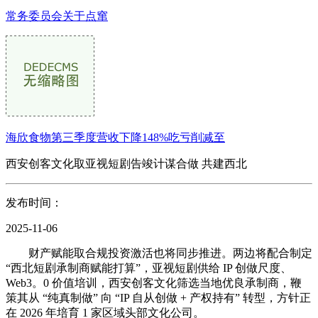
常务委员会关于点窜
海欣食物第三季度营收下降148%吃亏削减至
西安创客文化取亚视短剧告竣计谋合做 共建西北
发布时间：
2025-11-06
财产赋能取合规投资激活也将同步推进。两边将配合制定
“西北短剧承制商赋能打算”，亚视短剧供给 IP 创做尺度、
Web3。0 价值培训，西安创客文化筛选当地优良承制商，鞭
策其从 “纯真制做” 向 “IP 自从创做 + 产权持有” 转型，方针正
在 2026 年培育 1 家区域头部文化公司。