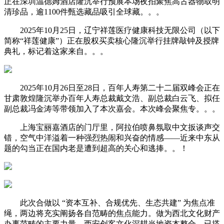
正在深圳温德姆酒店隆沉举行预展本场夜拍聚焦高古器物取明
清珍品，逾1100件甄选藏品吸引全球藏。。。
2025年10月25日，辽宁祥莲医疗健康科技无限公司（以下
简称“祥莲健康”）正在股权买卖核心隆沉举行挂牌敲钟及授牌
典礼，标记着这家来自。。。
2025年10月26日至28日，百年人寿第二十二届双峰会正在
甘肃敦煌隆沉举办百年人寿总裁戴文浩、副总裁白云飞、拟任
副总裁冯金涛等带领加入了本次嘉会。本次峰会聚焦专。。。
上海宝丽嘉酒店的门厅里，阿拉伯喷鼻氛取中文扳谈声交
错，空气中洋溢着一种强烈热闹和兴奋的情感——近来中东从
题的勾当正在国内老是遭到超高的关心和逃捧。。！
此次合做以 “资本互补、合规优先、生态共建” 为焦点准
绳，两边将充实阐扬各自范畴的焦点能力。做为西北文化财产
办事范畴的主要力量，西安创客文化深耕当地资本整合，已搭