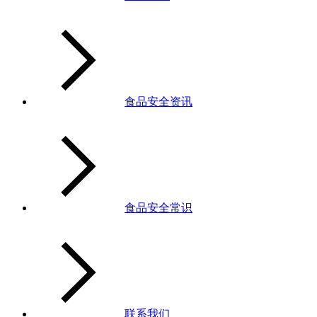
食品安全资讯
食品安全常识
联系我们