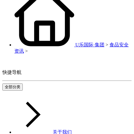
U乐国际·集团
>
食品安全
资讯
>
快捷导航
全部分类
关于我们