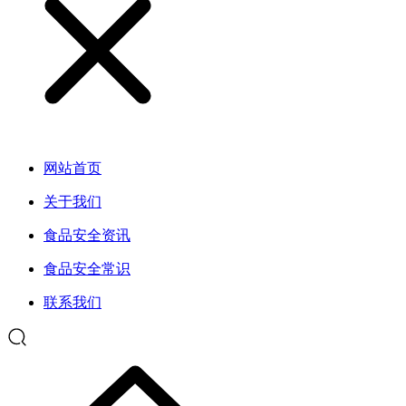
网站首页
关于我们
食品安全资讯
食品安全常识
联系我们