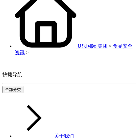
U乐国际·集团
>
食品安全
资讯
>
快捷导航
全部分类
关于我们