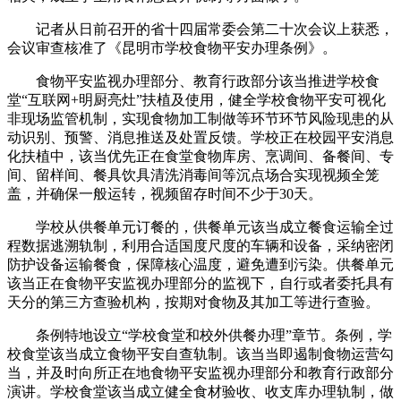
记者从日前召开的省十四届常委会第二十次会议上获悉，
会议审查核准了《昆明市学校食物平安办理条例》。
食物平安监视办理部分、教育行政部分该当推进学校食
堂“互联网+明厨亮灶”扶植及使用，健全学校食物平安可视化
非现场监管机制，实现食物加工制做等环节环节风险现患的从
动识别、预警、消息推送及处置反馈。学校正在校园平安消息
化扶植中，该当优先正在食堂食物库房、烹调间、备餐间、专
间、留样间、餐具饮具清洗消毒间等沉点场合实现视频全笼
盖，并确保一般运转，视频留存时间不少于30天。
学校从供餐单元订餐的，供餐单元该当成立餐食运输全过
程数据逃溯轨制，利用合适国度尺度的车辆和设备，采纳密闭
防护设备运输餐食，保障核心温度，避免遭到污染。供餐单元
该当正在食物平安监视办理部分的监视下，自行或者委托具有
天分的第三方查验机构，按期对食物及其加工等进行查验。
条例特地设立“学校食堂和校外供餐办理”章节。条例，学
校食堂该当成立食物平安自查轨制。该当当即遏制食物运营勾
当，并及时向所正在地食物平安监视办理部分和教育行政部分
演讲。学校食堂该当成立健全食材验收、收支库办理轨制，做