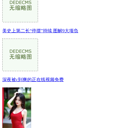
美史上第二长“停摆”持续 图解9大项负
深夜被c到爽的正在线视频免费