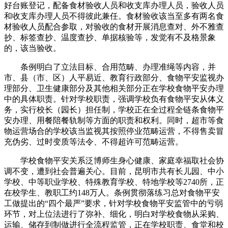
好台账登记，配备食材验收人员和收支库办理人员，验收人员
和收支库办理人员不得彼此兼任。食材验收该当至多有两名食
材验收人员配合参取，对验收的食材开展消息查对、外不雅查
抄、标签查抄、温度查抄、单据核验等，发觉有不及格景象
的，该当验收。
条例明白了立法目标、合用范畴、办理准绳等内容，并
市、县（市、区）人平易近、教育行政部分、食物平安监视办
理部分、卫生健康部分及其他相关部分正在学校食物平安办理
中的具体职责。针对学校职责，强调学校负有食物平安从体义
务，实行校长（园长）担任制，学校正在全过程全链条食物平
安办理、用餐陪餐轨制等方面的职责和权利。同时，超市等食
物运营场合的学校该当监视其按照停业范畴运营，不得售卖冒
充伪劣、过时变质等法令、不得超许可范畴运营。
学校食物平安关系泛博师生身心健康、家庭幸福取社会协
调不变，遭到社会普遍关心。目前，昆明市共有长儿园、中小
学校、中等职业学校、特殊教育学校、特地学校等2740所，正
在校学生、教职工约148万人。条例贯彻落练习总对食物平安
工做提出的“四个最严”要求，针对学校食物平安监管中的亏弱
环节，对上位法进行了弥补、细化，明白对学校食物从采购、
运输、储存到制做进行全流程监管，正在学校职责、食堂和校