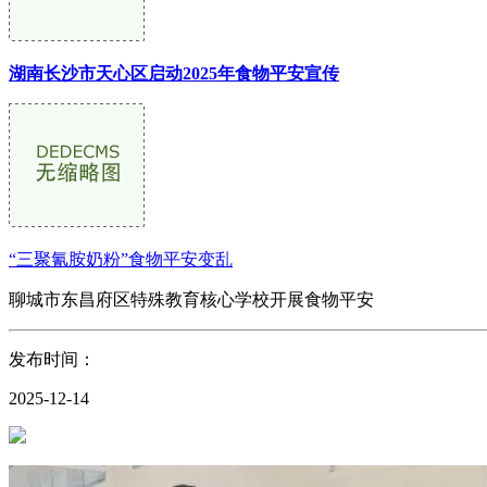
湖南长沙市天心区启动2025年食物平安宣传
“三聚氰胺奶粉”食物平安变乱
聊城市东昌府区特殊教育核心学校开展食物平安
发布时间：
2025-12-14