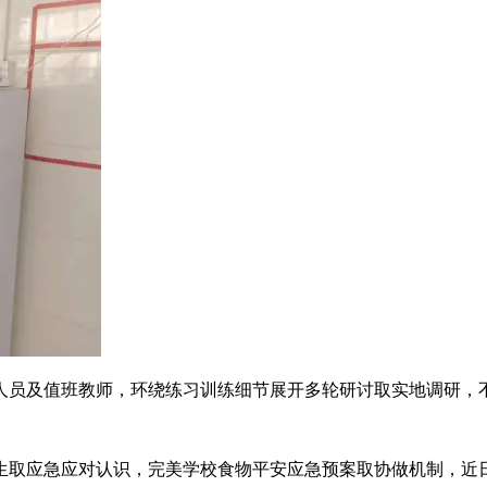
员及值班教师，环绕练习训练细节展开多轮研讨取实地调研，
取应急应对认识，完美学校食物平安应急预案取协做机制，近日