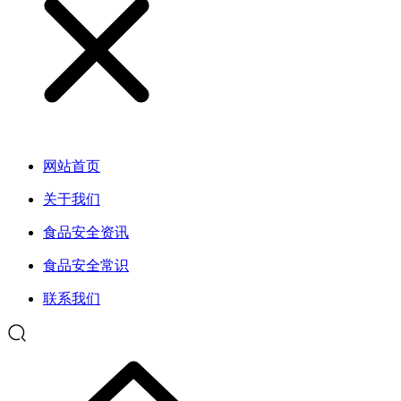
网站首页
关于我们
食品安全资讯
食品安全常识
联系我们