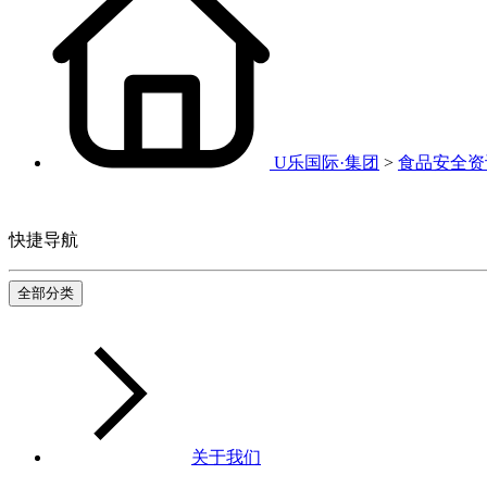
U乐国际·集团
>
食品安全资
快捷导航
全部分类
关于我们