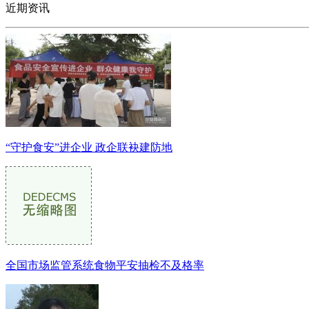
近期资讯
“守护食安”进企业 政企联袂建防地
全国市场监管系统食物平安抽检不及格率